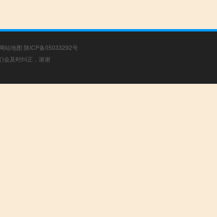
网站地图
陕ICP备05033292号
，我们会及时纠正，谢谢