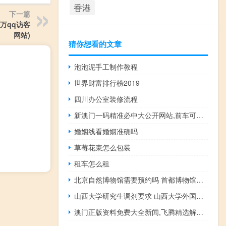
香港
下一篇
万qq访客
网站)
猜你想看的文章
泡泡泥手工制作教程
世界财富排行榜2019
四川办公室装修流程
新澳门一码精准必中大公开网站,前车可鉴精选解释落实_网页版78.78.79
婚姻线看婚姻准确吗
草莓花束怎么包装
租车怎么租
北京自然博物馆需要预约吗 首都博物馆网上预约
山西大学研究生调剂要求 山西大学外国语学院
澳门正版资料免费大全新闻,飞腾精选解释落实_战略版79.20.21