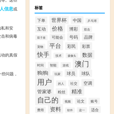
标签
人信息
或
世界杯
中国
下单
乒乓球
价格
隐私和安
博彩
互动
双击
攻击和病毒
品牌
号码
可能会
双子座
平台
彩民
彩票
宠物
快手
数据
活动的真假
技术
摄像头
澳门
时间
智能
游戏
狗狗
球员
球队
一些问题，
玩家
用户
空调
社交
的人
精准
管家婆
粉丝
自己的
论文
账号
视频
资料
适合
费用
这一
软件