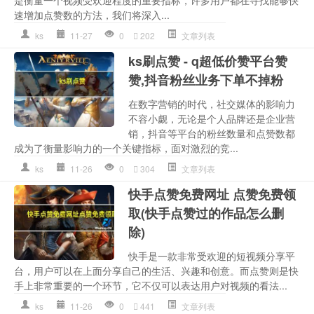
速增加点赞数的方法，我们将深入...
ks
11-27
0
202
文章列表
ks刷点赞 - q超低价赞平台赞
赞,抖音粉丝业务下单不掉粉
在数字营销的时代，社交媒体的影响力
不容小觑，无论是个人品牌还是企业营
销，抖音等平台的粉丝数量和点赞数都
成为了衡量影响力的一个关键指标，面对激烈的竞...
ks
11-26
0
304
文章列表
快手点赞免费网址 点赞免费领
取(快手点赞过的作品怎么删
除)
快手是一款非常受欢迎的短视频分享平
台，用户可以在上面分享自己的生活、兴趣和创意。而点赞则是快
手上非常重要的一个环节，它不仅可以表达用户对视频的看法...
ks
11-26
0
441
文章列表