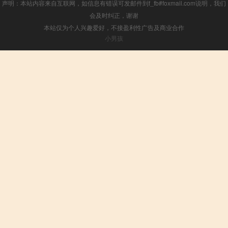
声明：本站内容来自互联网，如信息有错误可发邮件到f_fb#foxmail.com说明，我们
会及时纠正，谢谢
本站仅为个人兴趣爱好，不接盈利性广告及商业合作
小男孩