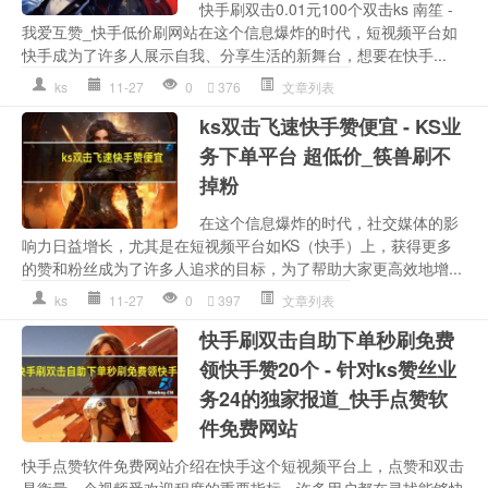
快手刷双击0.01元100个双击ks 南笙 -
我爱互赞_快手低价刷网站在这个信息爆炸的时代，短视频平台如
快手成为了许多人展示自我、分享生活的新舞台，想要在快手...
ks
11-27
0
376
文章列表
ks双击飞速快手赞便宜 - KS业
务下单平台 超低价_筷兽刷不
掉粉
在这个信息爆炸的时代，社交媒体的影
响力日益增长，尤其是在短视频平台如KS（快手）上，获得更多
的赞和粉丝成为了许多人追求的目标，为了帮助大家更高效地增...
ks
11-27
0
397
文章列表
快手刷双击自助下单秒刷免费
领快手赞20个 - 针对ks赞丝业
务24的独家报道_快手点赞软
件免费网站
快手点赞软件免费网站介绍在快手这个短视频平台上，点赞和双击
是衡量一个视频受欢迎程度的重要指标，许多用户都在寻找能够快