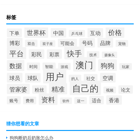
标签
价格
世界杯
中国
互动
下单
乒乓球
博彩
品牌
号码
可能会
双击
宠物
双子座
快手
平台
彩民
彩票
技术
摄像头
澳门
狗狗
数据
时间
智能
游戏
玩家
用户
球员
空调
球队
社交
的人
自己的
精准
管家婆
粉丝
论文
视频
资料
香港
适合
账号
费用
这一
软件
猜你想看的文章
狗狗断奶后奶胀怎么办