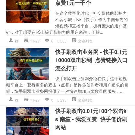
点赞1元一千个
在这个数字化时代，社交媒体的影响力
不容小觑，KS（快手）作为中国领先的
短视频和直播平台，拥有庞大的用户基
础，对于想要在KS上提升影响力的用户来说，了解...
ks
11-27
0
565
文章列表
快手刷双击业务网 - 快手0.1元
10000双击秒到_点赞链接入口
怎么打开
快手刷双击业务网介绍在快手这个短视
频平台上，获得更多的双击（点赞）是许多创作者和用户追求的目
标，快手刷双击业务网提供了一种快速增加点赞数量的服务，...
ks
11-27
0
293
文章列表
快手刷双击0.01元100个双击k
s 南笙 - 我爱互赞_快手低价刷
网站