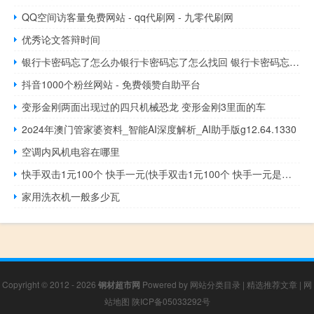
QQ空间访客量免费网站 - qq代刷网 - 九零代刷网
优秀论文答辩时间
银行卡密码忘了怎么办银行卡密码忘了怎么找回 银行卡密码忘记了怎么办
抖音1000个粉丝网站 - 免费领赞自助平台
变形金刚两面出现过的四只机械恐龙 变形金刚3里面的车
2o24年澳门管家婆资料_智能AI深度解析_AI助手版g12.64.1330
空调内风机电容在哪里
快手双击1元100个 快手一元(快手双击1元100个 快手一元是多少钱)
家用洗衣机一般多少瓦
Copyright © 2012 - 2026
钢材超市网
Powered by
网站分类目录
|
精选推荐文章
|
网
站地图
陕ICP备05033292号