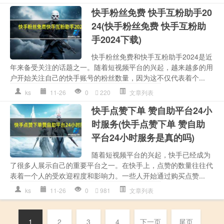
快手粉丝免费 快手互粉助手20
24(快手粉丝免费 快手互粉助
手2024下载)
快手粉丝免费和快手互粉助手2024是近
年来备受关注的话题之一。随着短视频平台的兴起，越来越多的用
户开始关注自己的快手账号的粉丝数量，因为这不仅代表着个...
ks
11-26
0
220
文章列表
快手点赞下单 赞自助平台24小
时服务(快手点赞下单 赞自助
平台24小时服务是真的吗)
随着短视频平台的兴起，快手已经成为
了很多人展示自己的重要平台之一。在快手上，点赞的数量往往代
表着一个人的受欢迎程度和影响力。一些人开始通过购买点赞...
ks
11-26
0
981
文章列表
1
2
3
4
下一页
尾页