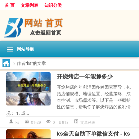
首 页
文章列表
知识分类
网站导航
>
作者“ks”的文章
开烧烤店一年能挣多少
开烧烤店的年利润因多种因素而异，包
括店铺规模、地理位置、经营策略、成
本控制、市场需求等。以下是一些概括
性的信息，帮助你了解烧烤店的盈利情
况： 1. 成...
ks
01-29
0
918
文章列表
ks全天自助下单微信支付 - ks