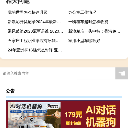
相关问题
我的世界怎么快速升级
办公室工作情况
新澳彩开奖记录2024年最新结果，男人精选答案落实_GZ5.799
一嗨租车超时怎样收费
乘风破浪2023冠军是谁 2023nba选秀顺位结果
新澳精准一头中特：香港免费六会彩资料大全-广泛的解读分析-562.CC.50
石家庄工程职业学院有冰箱吗 石家庄工程职业学院
家用小型车哪款好
24年亚洲杯16强怎么对阵 亚洲杯12强赛赛程表
☚
公告