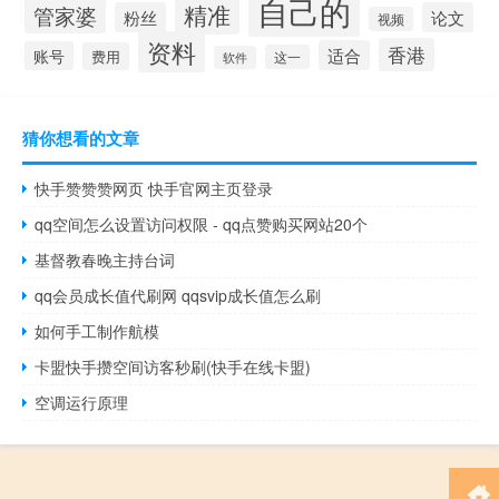
自己的
精准
管家婆
粉丝
论文
视频
资料
香港
适合
账号
费用
这一
软件
猜你想看的文章
快手赞赞赞网页 快手官网主页登录
qq空间怎么设置访问权限 - qq点赞购买网站20个
基督教春晚主持台词
qq会员成长值代刷网 qqsvip成长值怎么刷
如何手工制作航模
卡盟快手攒空间访客秒刷(快手在线卡盟)
空调运行原理