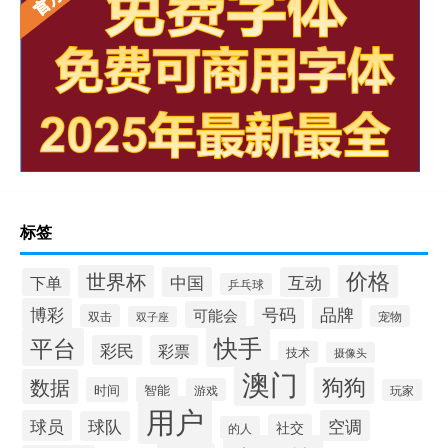
标签
价格
世界杯
中国
互动
下单
乒乓球
博彩
品牌
号码
可能会
双击
宠物
双子座
快手
平台
彩民
彩票
技术
摄像头
澳门
狗狗
数据
时间
智能
游戏
玩家
用户
球员
空调
球队
社交
的人