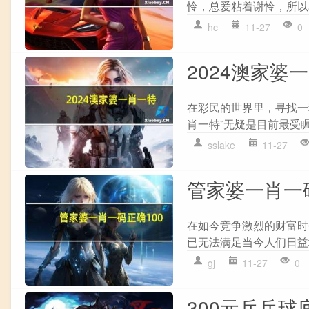
怜，总爱粘着谢怜，所以花
hc
11-27
0
2024澳家婆一
在彩民的世界里，寻找一
肖一特”无疑是目前最受瞩
sslake
11-27
管家婆一肖一码
在如今竞争激烈的财富时
已无法满足当今人们日益
gj
11-27
0
300元乒乓