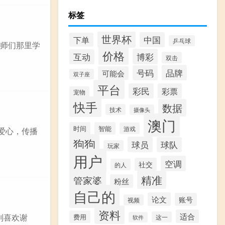
标签
世界杯
中国
下单
乒乓球
老师们那里学
价格
博彩
互动
双击
品牌
号码
可能会
双子座
平台
彩民
彩票
宠物
快手
数据
技术
摄像头
澳门
时间
智能
游戏
爱心，传播
狗狗
球员
球队
玩家
用户
空调
社交
的人
精准
管家婆
粉丝
自己的
论文
账号
视频
资料
适合
别喜欢谢
费用
这一
软件