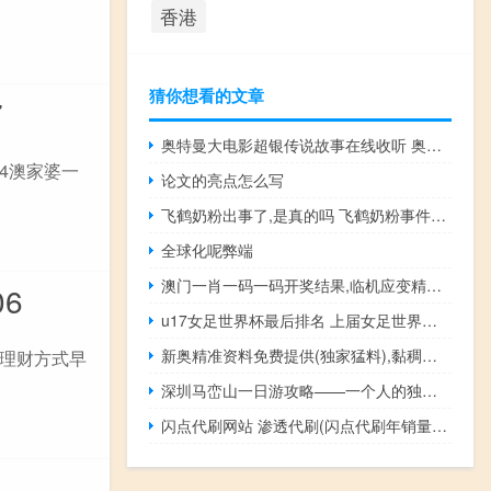
香港
猜你想看的文章
7
奥特曼大电影超银传说故事在线收听 奥特曼剧场版超银河传说
4澳家婆一
论文的亮点怎么写
飞鹤奶粉出事了,是真的吗 飞鹤奶粉事件曝光
全球化呢弊端
澳门一肖一码一码开奖结果,临机应变精选解释落实_HD60.35.2
6
u17女足世界杯最后排名 上届女足世界杯排名
新奥精准资料免费提供(独家猛料),黏稠精选解释落实_网页版62.77.12
理财方式早
深圳马峦山一日游攻略——一个人的独行 深圳一日游必去的地方
闪点代刷网站 渗透代刷(闪点代刷年销量成千上万)