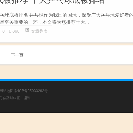
乓球底板排名 乒乓球作为我国的国球，深受广大乒乓球爱好者
是至关重要的一环，本文将为您推荐十大...
0
668
文章列表
下一页
网站地图
陕ICP备05033292号
，我们会及时纠正，谢谢