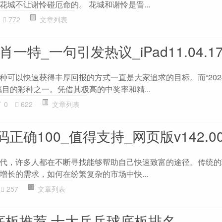
城不让谢怜碰厄命的。 花城和谢怜是晋...
772
文章列表
肖一特_一句引发热议_iPad11.04.1
种可以快速获得丰厚回报的方式一直是大家追求的目标。而“202
目的彩种之一。凭借其极高的中奖率和精...
0
622
文章列表
正确100_值得支持_网页版v142.00
代，许多人都在不断寻找能够帮助自己快速致富的途径。传统的
增长的需求，如何在纷繁复杂的市场中快...
257
文章列表
球底板推荐 十大乒乓球底板排名