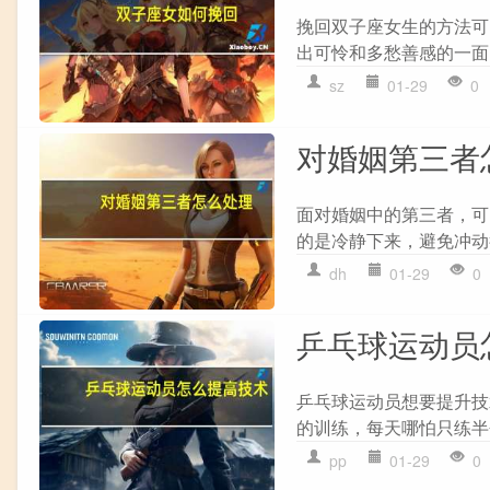
挽回双子座女生的方法可以
出可怜和多愁善感的一面，
sz
01-29
0
对婚姻第三者
面对婚姻中的第三者，可以
的是冷静下来，避免冲动
dh
01-29
0
乒乓球运动员
乒乓球运动员想要提升技
的训练，每天哪怕只练半
pp
01-29
0