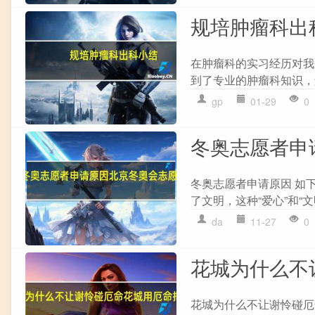
规培肿瘤科出
在肿瘤科的实习经历对我
到了专业的肿瘤科知识，
gp
01-29
0
冬奥志愿者申
冬奥志愿者申请原因 如
了文明，这种“爱心”和“文
da
11-27
0
花城为什么不
花城为什么不让谢怜碰厄