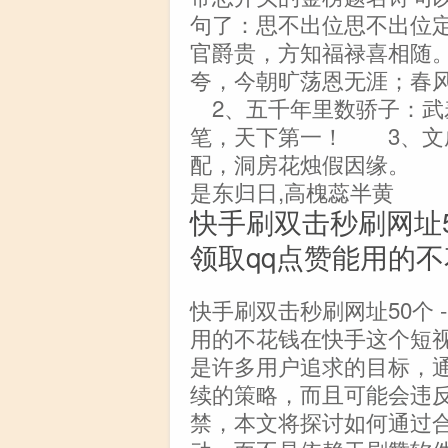
句了：思不出位思不出位
官爵贵，方知福禄喜相随
夸，今朝旷荡恩无涯；春
2、五千年里数骄子：武
笔，天下第一！ 3、文
配，洞房花烛假因缘。 
是东归日,高槐蕊半黄
快手刷双击秒刷网址5
领取qq点赞能用的
快手刷双击秒刷网址50个 
用的不花钱在快手这个短
是许多用户追求的目标，
续的策略，而且可能会违
禁，本文将探讨如何通过