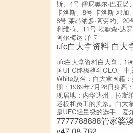
斯、4号 儒尼奥尔-巴亚诺、
卡洛斯、8号 卡洛斯-邓加
8号 莱昂纳多-阿劳约、20
利维拉、11号 埃默森-达罗
阿尔梅达-泽卡
ufc白大拿资料 白大
ufc白大拿资料白大拿，1
国UFC终极格斗CEO。中
White别名：白大拿国
期：1969年7月28日身高：
现居地：内华达州，拉斯维
老板和员工的关系。白大拿
是UFC轻量级的选手，爱
7777788888管家
v47.08.762