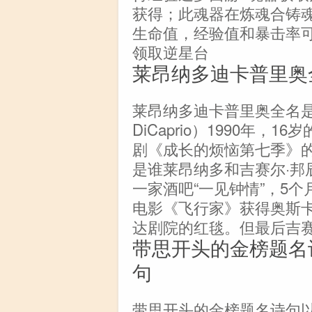
获得；此魂器在炼魂合铸
生命值，经验值和暴击率
领取逆星台
莱昂纳多迪卡普里奥
莱昂纳多迪卡普里奥全名是莱
DiCaprio）1990年，
剧《成长的烦恼第七季》的
是谁莱昂纳多和吉赛尔·邦
一家酒吧“一见钟情”，5个
电影《飞行家》获得奥斯
达剧院的红毯。但最后吉
带思开头的金榜题名
句
带思开头的金榜题名诗句