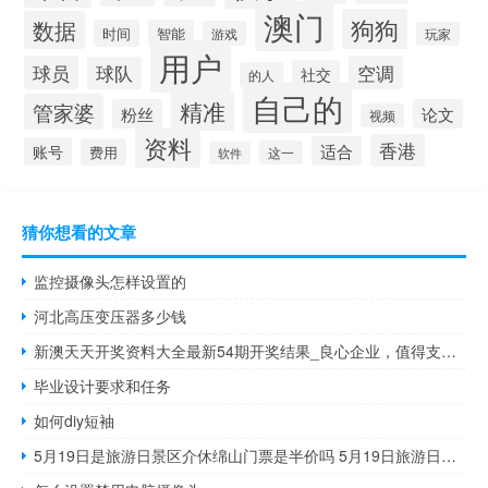
澳门
狗狗
数据
时间
智能
游戏
玩家
用户
球员
空调
球队
社交
的人
自己的
精准
管家婆
粉丝
论文
视频
资料
香港
适合
账号
费用
这一
软件
猜你想看的文章
监控摄像头怎样设置的
河北高压变压器多少钱
新澳天天开奖资料大全最新54期开奖结果_良心企业，值得支持_网页版v898.654
毕业设计要求和任务
如何diy短袖
5月19日是旅游日景区介休绵山门票是半价吗 5月19日旅游日免费景点