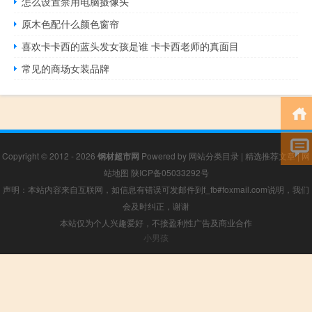
怎么设置禁用电脑摄像头
原木色配什么颜色窗帘
喜欢卡卡西的蓝头发女孩是谁 卡卡西老师的真面目
常见的商场女装品牌
Copyright © 2012 - 2026
钢材超市网
Powered by
网站分类目录
|
精选推荐文章
|
网
站地图
陕ICP备05033292号
声明：本站内容来自互联网，如信息有错误可发邮件到f_fb#foxmail.com说明，我们
会及时纠正，谢谢
本站仅为个人兴趣爱好，不接盈利性广告及商业合作
小男孩