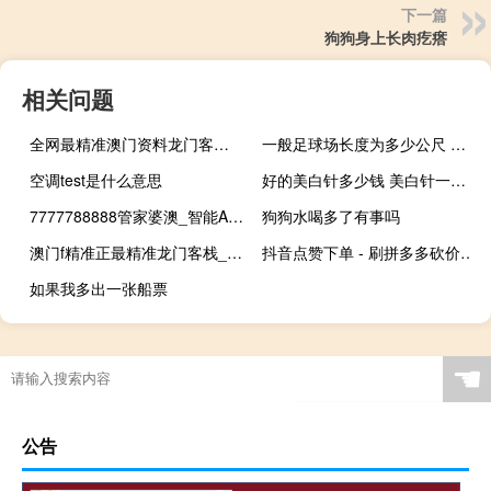
下一篇
狗狗身上长肉疙瘩
相关问题
全网最精准澳门资料龙门客栈_结论释义解释落实_网页版v802.031
一般足球场长度为多少公尺 足球场地标准尺寸多少亩
空调test是什么意思
好的美白针多少钱 美白针一个疗程多少钱
7777788888管家婆澳_智能AI深度解析_爱采购版v47.08.762
狗狗水喝多了有事吗
澳门f精准正最精准龙门客栈_智能AI深度解析_百度大脑版A12.26.282
抖音点赞下单 - 刷拼多多砍价业务网站,微信公众号精选留言点赞
如果我多出一张船票
☚
公告