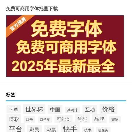
免费可商用字体批量下载
标签
价格
世界杯
中国
互动
下单
乒乓球
博彩
品牌
号码
可能会
双击
宠物
双子座
快手
平台
彩民
彩票
技术
摄像头