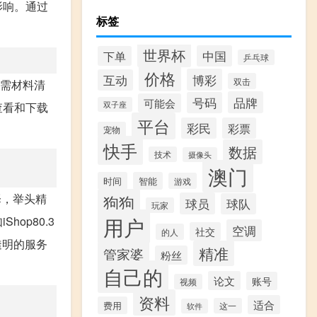
影响。通过
标签
世界杯
中国
下单
乒乓球
价格
博彩
互动
双击
所需材料清
品牌
号码
可能会
查看和下载
双子座
平台
彩民
彩票
宠物
快手
数据
技术
摄像头
澳门
时间
智能
游戏
择，举头精
狗狗
球员
球队
玩家
用户
op80.3
空调
社交
的人
透明的服务
精准
管家婆
粉丝
自己的
论文
账号
视频
资料
适合
费用
这一
软件