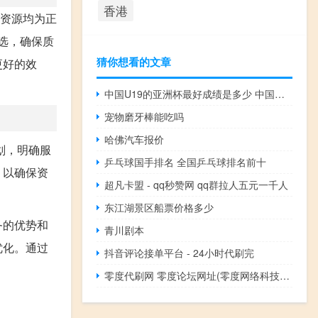
香港
有资源均为正
筛选，确保质
猜你想看的文章
更好的效
中国U19的亚洲杯最好成绩是多少 中国亚洲杯最好成绩
宠物磨牙棒能吃吗
哈佛汽车报价
划，明确服
乒乓球国手排名 全国乒乓球排名前十
，以确保资
超凡卡盟 - qq秒赞网 qq群拉人五元一千人
东江湖景区船票价格多少
务的优势和
青川剧本
优化。通过
抖音评论接单平台 - 24小时代刷完
零度代刷网 零度论坛网址(零度网络科技有限公司怎么样)