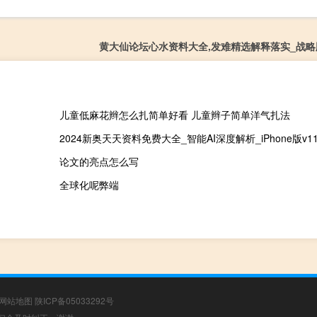
黄大仙论坛心水资料大全,发难精选解释落实_战略版1
儿童低麻花辫怎么扎简单好看 儿童辫子简单洋气扎法
2024新奥天天资料免费大全_智能AI深度解析_iPhone版v11.6
论文的亮点怎么写
全球化呢弊端
网站地图
陕ICP备05033292号