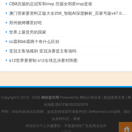
CBA历届的总冠军和mvp 历届全明星mvp是谁
澳门管家婆资料正版大全258_智能AI深度解析_百家号版v47.08.771
郑州烧烤哪里好吃
世界上最贫穷的国家
cc霜和bb霜两个有什么区别
亚冠主客场规则 亚冠决赛是主客场吗
s12世界赛赛制 s12全球总决赛对阵图
Copyright © 2012 - 2026
钢材超市网
Powered by
网站分类目录
|
精选推荐文章
|
网
站地图
陕ICP备05033292号
声明：本站内容来自互联网，如信息有错误可发邮件到f_fb#foxmail.com说明，我们
会及时纠正，谢谢
本站仅为个人兴趣爱好，不接盈利性广告及商业合作
小男孩