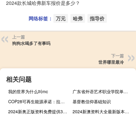
2024款长城哈弗新车报价是多少？
网络标签：
万元
哈弗
指导价
上一篇
狗狗水喝多了有事吗
下一篇
世界哪里最冷
相关问题
我的世界为什么叫mc
广东省外语艺术职业学院单招要证书吗 广东省外语艺术职业学校
COP28可再生能源承诺：拉丁美洲面临更大的能源挑战
基督教信仰基础知识
2024新奥正版资料免费提供346969__广泛的解析落实-1123.ISO.290
2024新澳资料大全最新版本亮点_智能AI深度解析_iPhone版v11.64.953