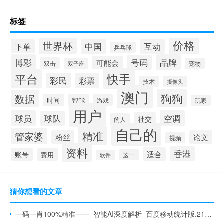
标签
价格
世界杯
中国
互动
下单
乒乓球
博彩
品牌
号码
可能会
双击
宠物
双子座
快手
平台
彩民
彩票
技术
摄像头
澳门
狗狗
数据
时间
智能
游戏
玩家
用户
球员
空调
球队
社交
的人
自己的
精准
管家婆
粉丝
论文
视频
资料
香港
适合
账号
费用
这一
软件
猜你想看的文章
一码一肖100%精准一一_智能AI深度解析_百度移动统计版.213.1.589