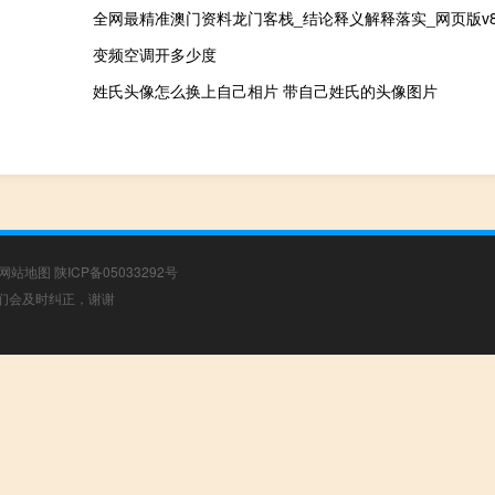
全网最精准澳门资料龙门客栈_结论释义解释落实_网页版v802
变频空调开多少度
姓氏头像怎么换上自己相片 带自己姓氏的头像图片
网站地图
陕ICP备05033292号
，我们会及时纠正，谢谢