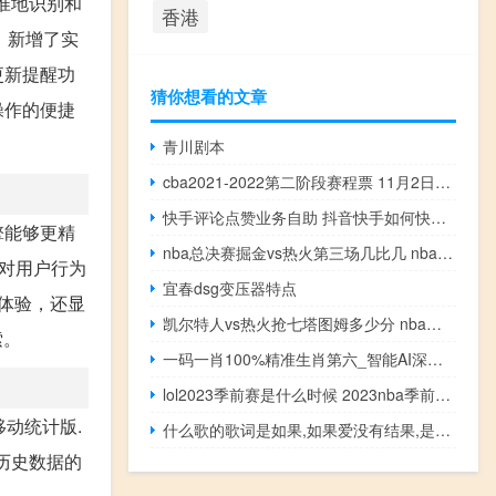
精准地识别和
香港
，新增了实
更新提醒功
猜你想看的文章
操作的便捷
青川剧本
cba2021-2022第二阶段赛程票 11月2日cba最新赛程表
快手评论点赞业务自助 抖音快手如何快速涨粉丝(怎么增加快手评论点赞量)
擎能够更精
nba总决赛掘金vs热火第三场几比几 nba决赛热火vs掘金
术对用户行为
宜春dsg变压器特点
体验，还显
凯尔特人vs热火抢七塔图姆多少分 nba热火vs凯尔特人回场
索。
一码一肖100%精准生肖第六_智能AI深度解析_好看视频版v32.31.696
lol2023季前赛是什么时候 2023nba季前赛在哪里打
动统计版.
什么歌的歌词是如果,如果爱没有结果,是否可以重新来过……如果,如果 梁静茹没有如果
括历史数据的