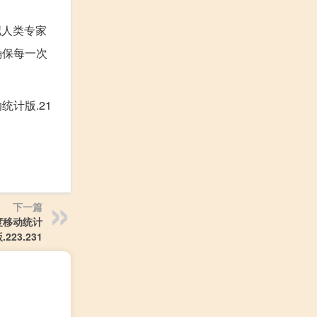
拟人类专家
确保每一次
计版.21
下一篇
度移动统计
.223.231