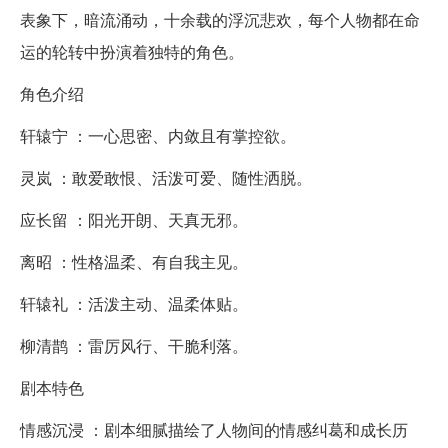
表象下，暗流涌动，十余载的浮沉悲欢，每个人物都在命
运的轮转中扮演着独特的角色。
角色介绍
轩辕宁 ：一心思密、内敛且有掌控欲。
灵岚 ：敢爱敢恨、活泼可爱、随性洒脱。
应长留 ：阳光开朗、天真无邪。
离昭 ：性格温柔、有自我主见。
轩辕礼 ：活泼主动、温柔体贴。
柳清鹊 ：雷厉风行、干脆利落。
剧本特色
情感沉浸 ：剧本细腻描绘了人物间的情感纠葛和成长历