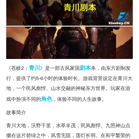
青川
剧本
《苍岐2：
》是一部古风家国
杀，由东方剧制发
行，提供了约5-6小时的体验时长。游戏背景设定在青川大
地，一个民风彪悍、山水交融的神秘东方世界。玩家在游
角色
戏中扮演不同的
，体验不同的人生故事。
故事简介
青川大地，沃野千里，水草丰茂，民风彪悍。九照神山点
缀在这片碧绿之中，风雪无阻，莲灯长明。在和平繁荣的