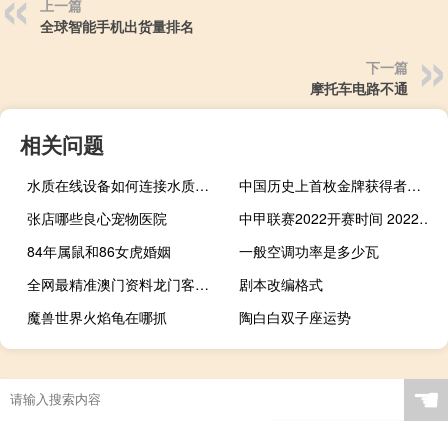
上一篇
全球智能手机出货量排名
下一篇
摩托车电路不通
相关问题
水质在线设备如何连接水质采样器 全自动水质采样器
中国历史上首枚金牌获得者是谁 中国历史上首枚金牌
张店哪些良心宠物医院
中甲联赛2022开赛时间 2022赛季中超开赛时间
84年属鼠和86女虎婚姻
一般空调功率是多少瓦
全网最精准澳门资料龙门客栈_结论释义解释落实_网页版v802.031
剧本改编格式
魔兽世界火焰龟在哪抓
陶白白双子座运势
☚