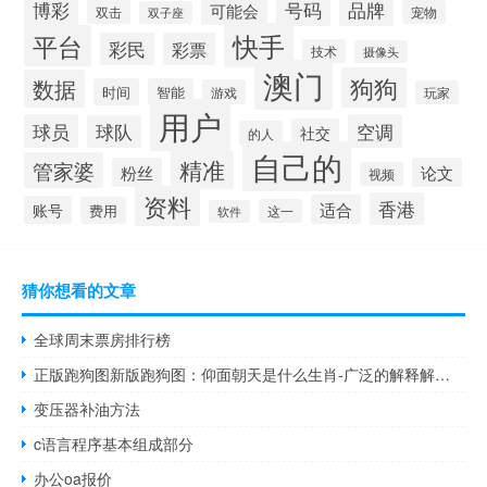
博彩
品牌
号码
可能会
双击
宠物
双子座
快手
平台
彩民
彩票
技术
摄像头
澳门
狗狗
数据
时间
智能
游戏
玩家
用户
球员
空调
球队
社交
的人
自己的
精准
管家婆
粉丝
论文
视频
资料
香港
适合
账号
费用
这一
软件
猜你想看的文章
全球周末票房排行榜
正版跑狗图新版跑狗图：仰面朝天是什么生肖-广泛的解释解答-1227.3D.A76
变压器补油方法
c语言程序基本组成部分
办公oa报价