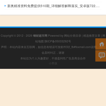
新奥精准资料免费提供510期_详细解答解释落实_安卓版722.074
Copyright © 2012 - 2026
钢材超市网
Powered by
网站分类目录
|
精选推荐文章
|
网
站地图
陕ICP备05033292号
声明：本站内容来自互联网，如信息有错误可发邮件到f_fb#foxmail.com说明，我们
会及时纠正，谢谢
本站仅为个人兴趣爱好，不接盈利性广告及商业合作
小男孩