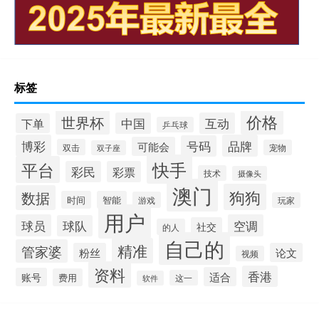
标签
价格
世界杯
中国
互动
下单
乒乓球
博彩
品牌
号码
可能会
双击
宠物
双子座
快手
平台
彩民
彩票
技术
摄像头
澳门
狗狗
数据
时间
智能
游戏
玩家
用户
球员
空调
球队
社交
的人
自己的
精准
管家婆
粉丝
论文
视频
资料
香港
适合
账号
费用
这一
软件