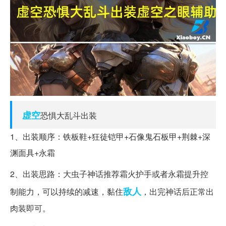
虚空
恐惧大乱斗出装
1、出装顺序：铁板鞋+狂徒铠甲+石像鬼石板甲+荆棘+深
渊面具+永霜
2、出装思路：大虫子神话推荐霜火护手或者永霜提升控
敌人
制能力，可以持续的减速，黏住
，出完神话后正常出
肉装即可。