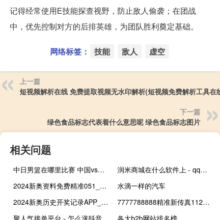
记得经常使用E技能探查视野，防止敌人偷袭；在团战
中，优先控制对方的后排英雄，为团队胜利奠定基础。
网络标签：
技能
敌人
虚空
上一篇
短视频解析在线 免费提取视频无水印解析(短视频免费解析工具在线
下一篇
绿色食品标志代表着什么意思呢 绿色食品标志图片
相关问题
中日男篮在哪里比赛 中国vs日本篮球比赛
润米商城在什么软件上 - qq刷网站全网最低价啊 24小时秒单业务网站
2024新奥资料免费精准051_智能AI深度解析_百度大脑版A12.31.762
水滴一样的汽车
2024新奥历史开奖记录APP_智能AI深度解析_百度大脑版A12.31.930
7777788888精准新传真112_智能AI深度解析_百度大脑版A12.31.577
聚人气接单平台 - 怎么涨抖音粉丝最快最有效方法
各大b2b网站排名榜