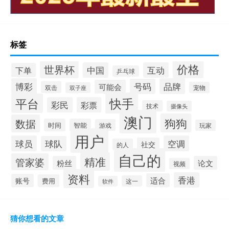
标签
价格
世界杯
中国
互动
下单
乒乓球
博彩
品牌
号码
可能会
双击
宠物
双子座
快手
平台
彩民
彩票
技术
摄像头
澳门
狗狗
数据
时间
智能
游戏
玩家
用户
球员
空调
球队
社交
的人
自己的
精准
管家婆
粉丝
论文
视频
资料
香港
适合
账号
费用
这一
软件
猜你想看的文章