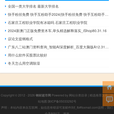
全国一类大学排名 最新大学排名
快手粉丝免费 快手互粉助手2024(快手粉丝免费 快手互粉助手2024下载)
石家庄工程职业学院有冰箱吗 石家庄工程职业学院
2024新澳门正版免费资木车,举头精选解释落实_iShop80.31.16
议论文提纲格式
广东八二站澳门资料查询_智能AI深度解析_百度大脑版A12.31.694
用什么软件买股票比较好
冬天怎么用空调除湿
Copyright © 2012 - 2026
钢材超市网
Powered by
网站分类目录
|
精选推荐文章
|
网
站地图
陕ICP备05033292号
声明：本站内容来自互联网，如信息有错误可发邮件到f_fb#foxmail.com说明，我们
会及时纠正，谢谢