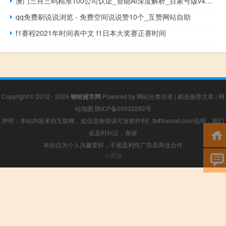
澳门三肖三码精准100公司认证_智能AI深度解析_百家号版v47.08.113
qq免费刷说说浏览 - 免费空间说说赞10个_互赞网站自助
f1赛程2021年时间表中文 f1日本大奖赛正赛时间
Copyright © 2012 - 2026
钢材超市网
Powered by
网站分类目录
|
精选推荐文章
|
网
站地图
陕ICP备05033292号
声明：本站内容来自互联网，如信息有错误可发邮件到f_fb#foxmail.com说明，我们
会及时纠正，谢谢
本站仅为个人兴趣爱好，不接盈利性广告及商业合作
小男孩