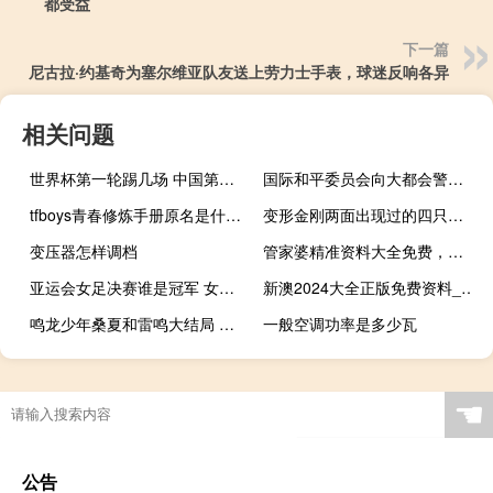
都受益
下一篇
尼古拉·约基奇为塞尔维亚队友送上劳力士手表，球迷反响各异
相关问题
世界杯第一轮踢几场 中国第一次踢进世界杯
国际和平委员会向大都会警察战争罪部门递交以色列在加沙的战争罪证据
tfboys青春修炼手册原名是什么 tfboys青春修炼手册mv
变形金刚两面出现过的四只机械恐龙 变形金刚3里面的车
变压器怎样调档
管家婆精准资料大全免费，信仰精选答案落实_MJ474.2
亚运会女足决赛谁是冠军 女足世界杯总决赛
新澳2024大全正版免费资料_智能AI深度解析_百家号版v47.08.186
鸣龙少年桑夏和雷鸣大结局 电视剧鸣龙少年大结局
一般空调功率是多少瓦
☚
公告