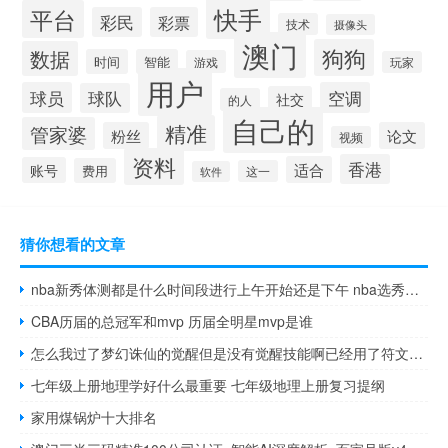
快手
平台
彩民
彩票
技术
摄像头
澳门
狗狗
数据
时间
智能
游戏
玩家
用户
球员
空调
球队
社交
的人
自己的
精准
管家婆
粉丝
论文
视频
资料
香港
适合
账号
费用
这一
软件
猜你想看的文章
nba新秀体测都是什么时间段进行上午开始还是下午 nba选秀什么时候开始
CBA历届的总冠军和mvp 历届全明星mvp是谁
怎么我过了梦幻诛仙的觉醒但是没有觉醒技能啊已经用了符文了 梦幻诛仙觉醒任务
七年级上册地理学好什么最重要 七年级地理上册复习提纲
家用煤锅炉十大排名