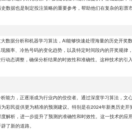
历史数据也是制定投注策略的重要参考，帮助他们在复杂的彩票
过大数据分析和机器学习算法，AI能够快速处理海量的历史开奖
出现频率、冷热号码的变化趋势，以及特定时间段内的开奖规律
进行动态调整，确保分析结果的时效性和准确性。这种技术的引
。
分析能力，正逐渐成为行业内的佼佼者。通过深度学习算法，文
为彩民提供更为精准的预测建议。特别是在2024年新奥历史开
进行了深度解析，进一步提升了预测的准确性和时效性。这一技术的应
开辟了新的道路。