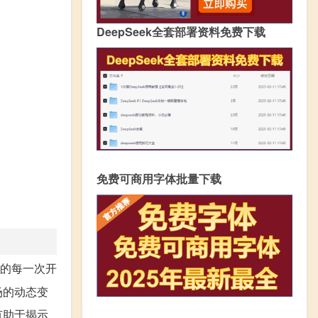
DeepSeek全套部署资料免费下载
免费可商用字体批量下载
的每一次开
场的动态变
有助于揭示