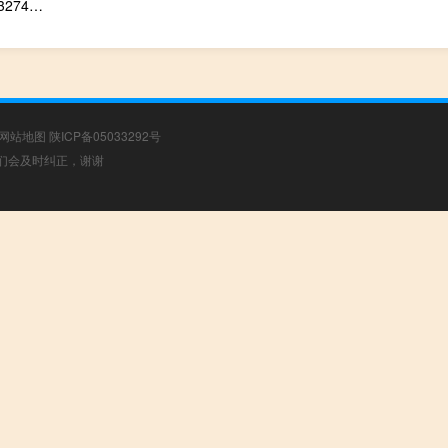
澳门最准最快的免费的：降龙伏虎是哪个生肖-最佳精选解释落实-3274.DHA.158
网站地图
陕ICP备05033292号
，我们会及时纠正，谢谢