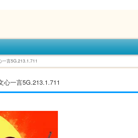
5G.213.1.711
言5G.213.1.711