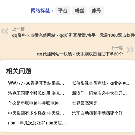
网络标签：
平台
粉丝
账号
上一篇
qq资料卡点赞充值网站 - qq扩列互赞群,快手一元刷1000双击软件
下一篇
qq代挂网站一块钱 - 快手刷双击自助下单20个
相关问题
WW777766香港开奖结果霸气包：澳门期期中一肖l-通俗的解释解答-2123.V1.106
低价影视会员商城 - ks业务免费下单平台_快手刷双击1元100个双击
洛克王国哪个呱呱好用 洛克王国少林呱呱技能表
新澳门一码精准必中大公开网站,前车可鉴精选解释落实_网页版78.78.79
什么是串联电路与并联电路
世界最高河是
中天集团有多少楼盘 中天建设集团有限公司
汽车自动挡和手动挡哪个好
nba一年几次总冠军 nba历届总冠军一览表