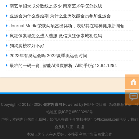
南艺单招录取分数线是多少 南京艺术学院分数线
亚运会为什么要延期 为什么亚洲没能全员参加亚运会
Journal Media荣获两项杰出奖项，表彰其在精神健康新闻领域的卓越表现
疯狂像素城怎么进入选服 微信疯狂像素城礼包码
狗狗爬楼梯好不好
2022年有奥运会吗 2022夏季奥运会时间
最准的一码一肖_智能AI深度解析_AI助手版g12.64.1294
Copyright © 2012 - 2026
钢材超市网
Powered by
网站分类目录
|
精选推荐文章
|
网
站地图
陕ICP备05033292号
声明：本站内容来自互联网，如信息有错误可发邮件到f_fb#foxmail.com说明，我们
会及时纠正，谢谢
本站仅为个人兴趣爱好，不接盈利性广告及商业合作