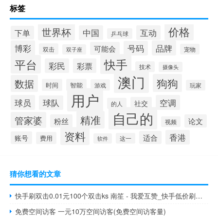
标签
价格
世界杯
中国
互动
下单
乒乓球
博彩
品牌
号码
可能会
双击
宠物
双子座
快手
平台
彩民
彩票
技术
摄像头
澳门
狗狗
数据
时间
智能
游戏
玩家
用户
球员
空调
球队
社交
的人
自己的
精准
管家婆
粉丝
论文
视频
资料
香港
适合
账号
费用
这一
软件
猜你想看的文章
快手刷双击0.01元100个双击ks 南笙 - 我爱互赞_快手低价刷网站
免费空间访客 一元10万空间访客(免费空间访客量)