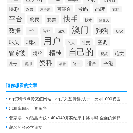
博彩
品牌
号码
可能会
双击
宠物
双子座
快手
平台
彩民
彩票
技术
摄像头
澳门
狗狗
数据
时间
智能
游戏
玩家
用户
球员
空调
球队
社交
的人
自己的
精准
管家婆
粉丝
论文
视频
资料
香港
适合
账号
费用
这一
软件
猜你想看的文章
qq资料卡点赞充值网站 - qq扩列互赞群,快手一元刷1000双击软件
出租车周末工资多少
管家婆一句话赢大钱：494949开奖结果中奖号码-全面的解释解答-3424.PL.296
著名的经济学论文