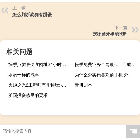
上一篇
怎么判断狗狗有跳蚤
下一篇
宠物磨牙棒能吃吗
相关问题
快手点赞最便宜网址24小时-QQ空间说说赞网站(快手点赞怎么清理掉)
快手免费业务全网最低 - 自助下单 - 最专业的平台
水滴一样的汽车
为什么外卖员喜欢偷手机 外卖员捡到一箱手机
火炬之光2工程师有几种玩法哪种比较主流一点 火炬之光2工程师攻略
青川剧本
英国投资移民的要求
☚