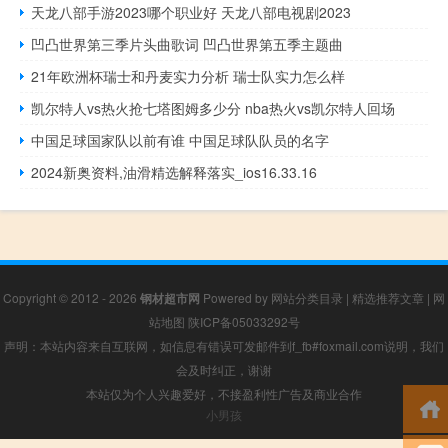
天龙八部手游2023哪个职业好 天龙八部电视剧2023
凹凸世界第三季片头曲歌词 凹凸世界第五季主题曲
21年欧洲杯瑞士和丹麦实力分析 瑞士队实力怎么样
凯尔特人vs热火抢七塔图姆多少分 nba热火vs凯尔特人回场
中国足球国家队以前有谁 中国足球队队员的名字
2024新奥资料,油滑精选解释落实_ios16.33.16
Copyright © 2012 - 2026
钢材超市网
Powered by
网站分类目录
|
精选推荐文章
|
网
站地图
陕ICP备05033292号
声明：本站内容来自互联网，如信息有错误可发邮件到f_fb#foxmail.com说明，我们
会及时纠正，谢谢
本站仅为个人兴趣爱好，不接盈利性广告及商业合作
小男孩