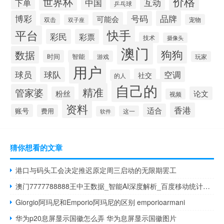
价格
世界杯
中国
互动
下单
乒乓球
博彩
品牌
号码
可能会
双击
宠物
双子座
快手
平台
彩民
彩票
技术
摄像头
澳门
狗狗
数据
时间
智能
游戏
玩家
用户
球员
空调
球队
社交
的人
自己的
精准
管家婆
粉丝
论文
视频
资料
香港
适合
账号
费用
这一
软件
猜你想看的文章
港口与码头工会决定推迟原定周三启动的无限期罢工
澳门7777788888王中王数据_智能AI深度解析_百度移动统计版.213.1.676
Giorgio阿玛尼和Emporio阿玛尼的区别 emporioarmani
华为p20息屏显示国徽怎么弄 华为息屏显示国徽图片