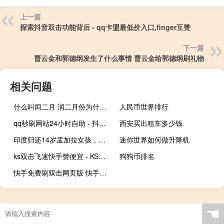
上一篇
探索抖音双击功能背后 - qq卡盟最低价入口,finger互赞
下一篇
曹云金和郭德纲发生了什么事情 曹云金给郭德纲刷礼物
相关问题
什么叫闰二月 润二月份为什么不能上坟
人民币世界排行
qq秒刷网站24小时自助 - 抖音业务下单自助购买平台_pdd助力网站免费
西安买出租车多少钱
印度归还14岁孟加拉女孩，边境偷渡时遭枪击身亡
迷你世界如何做升降机
ks双击飞速快手赞便宜 - KS业务下单平台 超低价_筷兽刷不掉粉
狗狗币排名
快手免费刷双击网页版 快手下载安装官方下载免费
☚