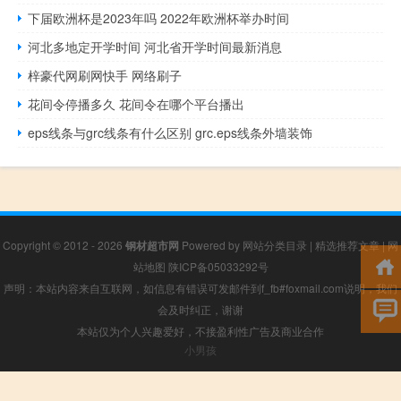
下届欧洲杯是2023年吗 2022年欧洲杯举办时间
河北多地定开学时间 河北省开学时间最新消息
梓豪代网刷网快手 网络刷子
花间令停播多久 花间令在哪个平台播出
eps线条与grc线条有什么区别 grc.eps线条外墙装饰
Copyright © 2012 - 2026
钢材超市网
Powered by
网站分类目录
|
精选推荐文章
|
网
站地图
陕ICP备05033292号
声明：本站内容来自互联网，如信息有错误可发邮件到f_fb#foxmail.com说明，我们
会及时纠正，谢谢
本站仅为个人兴趣爱好，不接盈利性广告及商业合作
小男孩