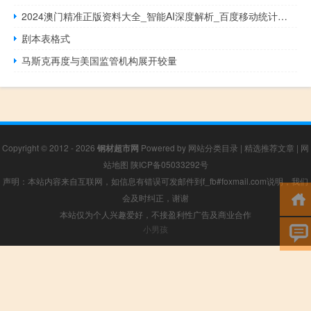
2024澳门精准正版资料大全_智能AI深度解析_百度移动统计版.213.1.410
剧本表格式
马斯克再度与美国监管机构展开较量
Copyright © 2012 - 2026
钢材超市网
Powered by
网站分类目录
|
精选推荐文章
|
网
站地图
陕ICP备05033292号
声明：本站内容来自互联网，如信息有错误可发邮件到f_fb#foxmail.com说明，我们
会及时纠正，谢谢
本站仅为个人兴趣爱好，不接盈利性广告及商业合作
小男孩