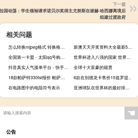
下一篇
拉国动荡：学生领袖请求诺贝尔奖得主尤努斯在谢赫·哈西娜离境后
组建过渡政府
相关问题
怎么转换mjpeg格式 转换格式软件
新澳天天开奖资料大全最新54期开奖结果_良心企业，值得支持_网页版v898.654
全国第一卡盟 - 太阳qq号购买平台
世界杯进入八强的国家 世界杯8强全部出炉
抖音真实人气接单平台 - 快手刷亲密度秒涨1000_一个一千万粉丝
全球十大富豪的籍贯
18款帕萨特330tsi报价 帕萨特2019款报价及图片
6款在别德龙卡售价15兹罗提的必备商品！Selgros和LM的优惠让每个人都受益
在电路图中的电阻符号表示
亚洲球队在世界杯的最好排名 02世界杯八强球队名单
☚
公告