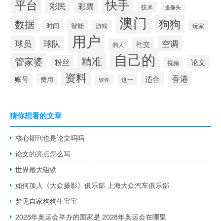
快手
平台
彩民
彩票
技术
摄像头
澳门
狗狗
数据
时间
智能
游戏
玩家
用户
球员
空调
球队
社交
的人
自己的
精准
管家婆
粉丝
论文
视频
资料
香港
适合
账号
费用
这一
软件
猜你想看的文章
核心期刊也是论文吗吗
论文的亮点怎么写
世界最大磁铁
如何加入《大众摄影》俱乐部 上海大众汽车俱乐部
梦见自家狗狗生宝宝
2028年奥运会举办的国家是 2028年奥运会在哪里