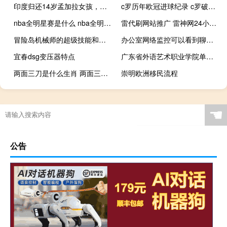
印度归还14岁孟加拉女孩，边境偷渡时遭枪击身亡
c罗历年欧冠进球纪录 c罗破两纪录成就欧冠之王
nba全明星赛是什么 nba全明星出场介绍
雷代刷网站推广 雷神网24小时秒单业务平台
冒险岛机械师的超级技能和五转技能是什么 冒险岛机械师技能加点
办公室网络监控可以看到聊天记录吗 上网记录会被监控吗
宜春dsg变压器特点
广东省外语艺术职业学院单招要证书吗 广东省外语艺术职业学校
两面三刀是什么生肖 两面三刀打一准确生肖
崇明欧洲移民流程
☚
公告