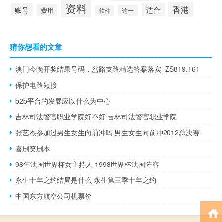
资料
香港
适合
账号
费用
这一
软件
猜你想看的文章
澳门今晚开奖结果号码，岔路支路精选答案落实_ZS819.161
保护电路短接
b2b平台的发展应以什么为中心
吉林司法警官职业学院好不好 吉林司法警官职业学院
张艺杰参加过男生女生向前冲吗 男生女生向前冲2012总决赛
喜剧笑剧本
98年法国世界杯女主持人 1998世界杯法国阵容
永生十年之约结局是什么 永生第三季十年之约
中国东方航空公司机票价