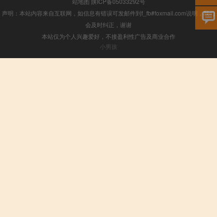
站地图
陕ICP备05033292号
声明：本站内容来自互联网，如信息有错误可发邮件到f_fb#foxmail.com说明，我们
会及时纠正，谢谢
本站仅为个人兴趣爱好，不接盈利性广告及商业合作
小男孩