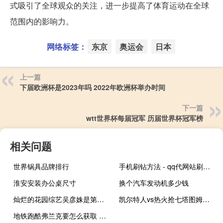
式吸引了全球观众的关注，进一步提高了体育运动在全球
范围内的影响力。
网络标签：
东京
奥运会
日本
上一篇
下届欧洲杯是2023年吗 2022年欧洲杯举办时间
下一篇
wtt世界杯每届冠军 历届世界杯冠军榜
相关问题
世界锅具品牌排行
手机刷钻方法 - qq代网站刷业 提供全新体验
淮安安装办公桌尺寸
换个汽车发动机多少钱
灿烂的花园综艺吴彦姝是第几期 灿烂的花园综艺免费观看
凯尔特人vs热火抢七塔图姆多少分 nba热火vs凯尔特人回场
地铁跑酷弗兰克要怎么获取 弗兰克地铁跑酷怎么画