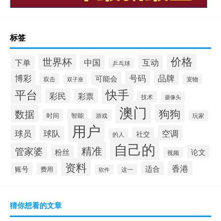
标签
价格
世界杯
中国
互动
下单
乒乓球
博彩
品牌
号码
可能会
双击
宠物
双子座
快手
平台
彩民
彩票
技术
摄像头
澳门
狗狗
数据
时间
智能
游戏
玩家
用户
球员
空调
球队
社交
的人
自己的
精准
管家婆
粉丝
论文
视频
资料
香港
适合
账号
费用
这一
软件
猜你想看的文章