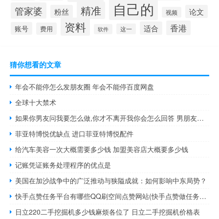
自己的
精准
管家婆
粉丝
论文
视频
资料
香港
适合
账号
费用
这一
软件
猜你想看的文章
年会不能停怎么发朋友圈 年会不能停百度网盘
全球十大禁术
如果你男友问我要怎么做,你才不离开我你会怎么回答 男朋友都是怎么做你的
菲亚特博悦优缺点 进口菲亚特博悦配件
给汽车美容一次大概需要多少钱 加盟美容店大概要多少钱
记账凭证账务处理程序的优点是
美国在加沙战争中的广泛推动与狭隘成就：如何影响中东局势？
快手点赞任务平台有哪些QQ刷空间点赞网站(快手点赞做任务是真的吗)
日立220二手挖掘机多少钱麻烦各位了 日立二手挖掘机价格表