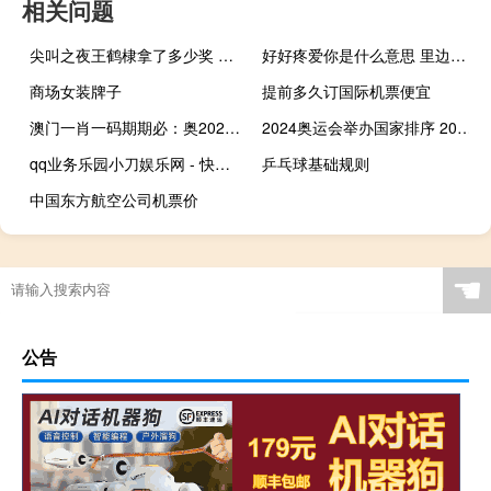
相关问题
尖叫之夜王鹤棣拿了多少奖 王鹤棣荣获尖叫男演员
好好疼爱你是什么意思 里边也请好好疼爱第七季
商场女装牌子
提前多久订国际机票便宜
澳门一肖一码期期必：奥2024澳门六开奖记录248-广泛的最佳解答-2604.3D.A522
2024奥运会举办国家排序 2024奥运会举办国家
qq业务乐园小刀娱乐网 - 快手作品双击在线刷 天天秒刷网站
乒乓球基础规则
中国东方航空公司机票价
☚
公告