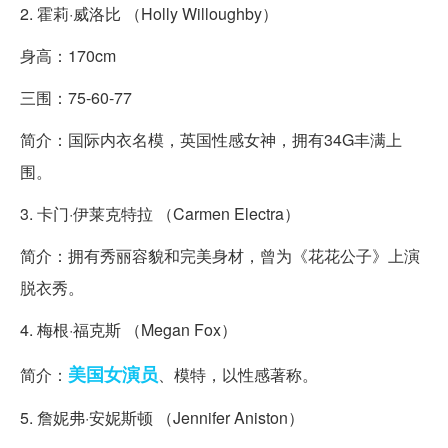
2. 霍莉·威洛比 （Holly Willoughby）
身高：170cm
三围：75-60-77
简介：国际内衣名模，英国性感女神，拥有34G丰满上
围。
3. 卡门·伊莱克特拉 （Carmen Electra）
简介：拥有秀丽容貌和完美身材，曾为《花花公子》上演
脱衣秀。
4. 梅根·福克斯 （Megan Fox）
美国
女演员
简介：
、模特，以性感著称。
5. 詹妮弗·安妮斯顿 （Jennifer Aniston）