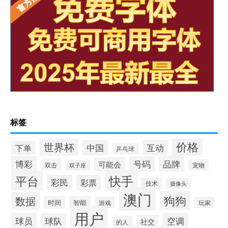
标签
价格
世界杯
中国
互动
下单
乒乓球
博彩
品牌
号码
可能会
双击
宠物
双子座
快手
平台
彩民
彩票
技术
摄像头
澳门
狗狗
数据
时间
智能
游戏
玩家
用户
球员
空调
球队
社交
的人