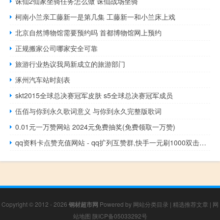
诛仙2仙家坐骑任务怎么做 诛仙战场坐骑
柯南小兰亲工藤新一是第几集 工藤新一和小兰床上戏
北京自然博物馆需要预约吗 首都博物馆网上预约
正规搬家公司哪家安全可靠
旅游行业热议我局新成立的旅游部门
涿州汽车站时刻表
skt2015全球总决赛冠军皮肤 s5全球总决赛冠军成员
伍佰与你到永久歌词意义 与你到永久完整版歌词
0.01元一万赞网站 2024元免费抽奖(免费领取一万赞)
qq资料卡点赞充值网站 - qq扩列互赞群,快手一元刷1000双击软件
Copyright © 2012 - 2026
钢材超市网
Powered by
网站分类目录
|
精选推荐文章
|
网
站地图
陕ICP备05033292号