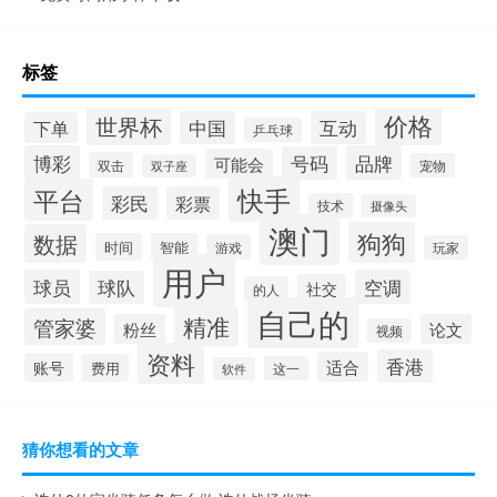
标签
价格
世界杯
中国
互动
下单
乒乓球
博彩
品牌
号码
可能会
双击
宠物
双子座
快手
平台
彩民
彩票
技术
摄像头
澳门
狗狗
数据
时间
智能
游戏
玩家
用户
球员
空调
球队
社交
的人
自己的
精准
管家婆
粉丝
论文
视频
资料
香港
适合
账号
费用
这一
软件
猜你想看的文章