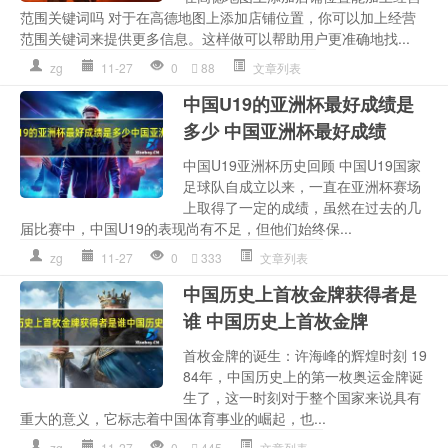
范围关键词吗 对于在高德地图上添加店铺位置，你可以加上经营
范围关键词来提供更多信息。这样做可以帮助用户更准确地找...
zg
11-27
0
88
文章列表
中国U19的亚洲杯最好成绩是
多少 中国亚洲杯最好成绩
中国U19亚洲杯历史回顾 中国U19国家
足球队自成立以来，一直在亚洲杯赛场
上取得了一定的成绩，虽然在过去的几
届比赛中，中国U19的表现尚有不足，但他们始终保...
zg
11-27
0
333
文章列表
中国历史上首枚金牌获得者是
谁 中国历史上首枚金牌
首枚金牌的诞生：许海峰的辉煌时刻 19
84年，中国历史上的第一枚奥运金牌诞
生了，这一时刻对于整个国家来说具有
重大的意义，它标志着中国体育事业的崛起，也...
zg
11-27
0
445
文章列表