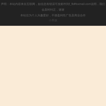
声明：本站内容来自互联网，如信息有错误可发邮件到f_fb#foxmail.com说明，我们
会及时纠正，谢谢
本站仅为个人兴趣爱好，不接盈利性广告及商业合作
小男孩