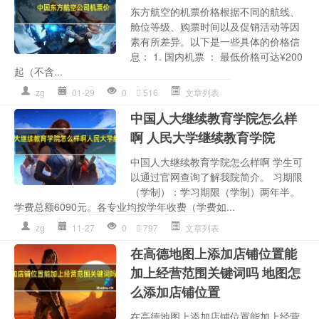
东方航空的机票价格根据不同的航线、
舱位等级、购票时间以及促销活动等因
素有所差异。以下是一些具体的价格信
息： 1. 国内机票 ： 最低价格可达¥200
起（不含...
zg
01-29
0
516
文章列表
中国人大继续教育学院怎么样
啊 人民大学继续教育学院
中国人大继续教育学院怎么样啊 学生可
以通过官网查询了解我院简介。 习期限
（学制）：学习期限（学制）两年半。
学费总额6090元。各专业均按学年收费（学费如...
zg
11-27
0
797
文章列表
在高德地图上添加店铺位置能
加上经营范围关键词吗 地图怎
么添加店铺位置
在高德地图上添加店铺位置能加上经营