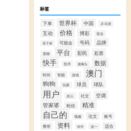
标签
世界杯
中国
下单
乒乓球
价格
博彩
互动
双击
品牌
号码
可能会
双子座
平台
彩民
彩票
宠物
快手
数据
技术
摄像头
澳门
时间
智能
游戏
狗狗
球员
球队
玩家
用户
空调
社交
的人
精准
管家婆
粉丝
自己的
论文
账号
视频
资料
适合
费用
这一
软件