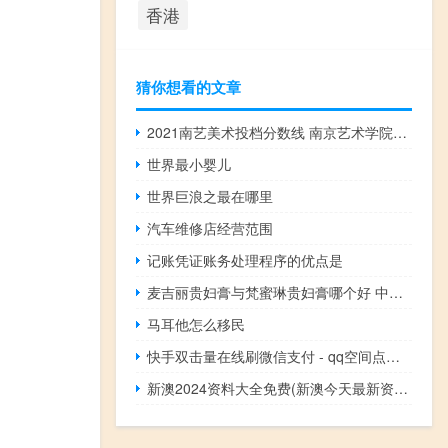
香港
猜你想看的文章
2021南艺美术投档分数线 南京艺术学院录取分数线
世界最小婴儿
世界巨浪之最在哪里
汽车维修店经营范围
记账凭证账务处理程序的优点是
麦吉丽贵妇膏与梵蜜琳贵妇膏哪个好 中国最好贵妇膏排名
马耳他怎么移民
快手双击量在线刷微信支付 - qq空间点赞量怎么才能变多
新澳2024资料大全免费(新澳今天最新资料)--引发热议与讨论--主页版v910.436