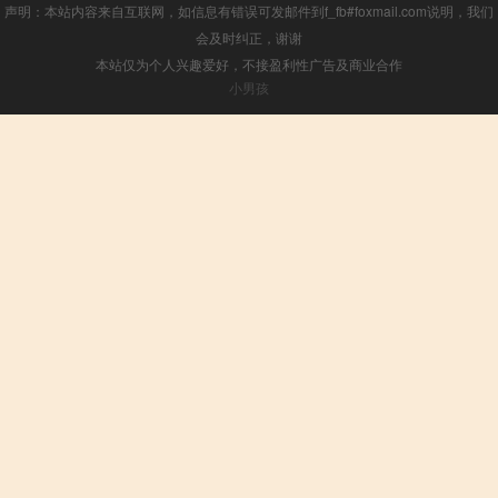
声明：本站内容来自互联网，如信息有错误可发邮件到f_fb#foxmail.com说明，我们
会及时纠正，谢谢
本站仅为个人兴趣爱好，不接盈利性广告及商业合作
小男孩