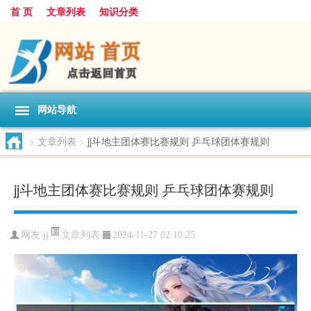
首 页
文章列表
知识分类
网站导航
>
文章列表
>
jj斗地主团体赛比赛规则 乒乓球团体赛规则
jj斗地主团体赛比赛规则 乒乓球团体赛规则
文章列表
网友:
jj
2024-11-27 02:10:25