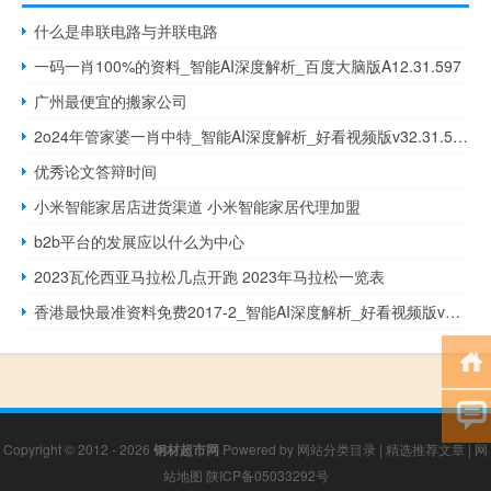
什么是串联电路与并联电路
一码一肖100%的资料_智能AI深度解析_百度大脑版A12.31.597
广州最便宜的搬家公司
2o24年管家婆一肖中特_智能AI深度解析_好看视频版v32.31.504
优秀论文答辩时间
小米智能家居店进货渠道 小米智能家居代理加盟
b2b平台的发展应以什么为中心
2023瓦伦西亚马拉松几点开跑 2023年马拉松一览表
香港最快最准资料免费2017-2_智能AI深度解析_好看视频版v32.193
Copyright © 2012 - 2026
钢材超市网
Powered by
网站分类目录
|
精选推荐文章
|
网
站地图
陕ICP备05033292号