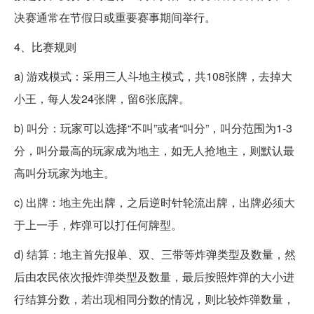
决赛通常在节假日或重要赛事期间举行。
4、比赛规则
a) 游戏模式：采用三人斗地主模式，共108张牌，去掉大
小王，每人发24张牌，留6张底牌。
b) 叫分：玩家可以选择“不叫”或者“叫分”，叫分范围为1-3
分，叫分最高的玩家成为地主，如无人抢地主，则默认最
高叫分玩家为地主。
c) 出牌：地主先出牌，之后逆时针轮流出牌，出牌必须大
于上一手，炸弹可以打任何牌型。
d) 结算：地主首先报单、双、三带等炸弹类型及数量，然
后由农民依次报炸弹类型及数量，最后按照炸弹的大小进
行结算分数，若出现相同分数的情况，则比较炸弹数量，