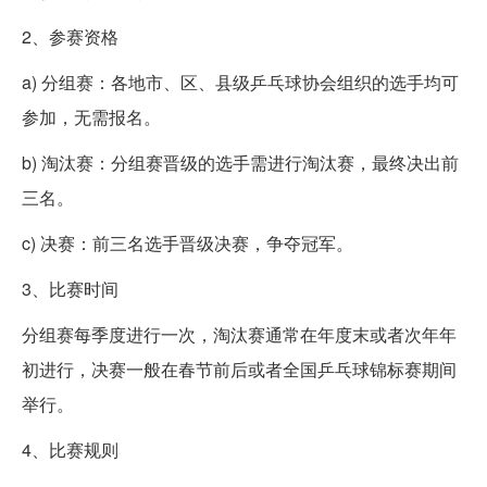
2、参赛资格
a) 分组赛：各地市、区、县级乒乓球协会组织的选手均可
参加，无需报名。
b) 淘汰赛：分组赛晋级的选手需进行淘汰赛，最终决出前
三名。
c) 决赛：前三名选手晋级决赛，争夺冠军。
3、比赛时间
分组赛每季度进行一次，淘汰赛通常在年度末或者次年年
初进行，决赛一般在春节前后或者全国乒乓球锦标赛期间
举行。
4、比赛规则