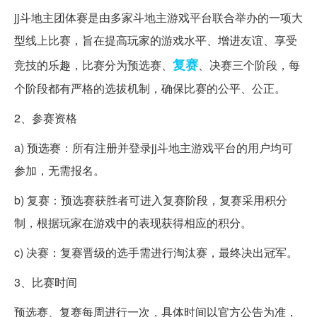
jj斗地主团体赛是由多家斗地主游戏平台联合举办的一项大
型线上比赛，旨在提高玩家的游戏水平、增进友谊、享受
复赛
竞技的乐趣，比赛分为预选赛、
、决赛三个阶段，每
个阶段都有严格的选拔机制，确保比赛的公平、公正。
2、参赛资格
a) 预选赛：所有注册并登录jj斗地主游戏平台的用户均可
参加，无需报名。
b) 复赛：预选赛获胜者可进入复赛阶段，复赛采用积分
制，根据玩家在游戏中的表现获得相应的积分。
c) 决赛：复赛晋级的选手需进行淘汰赛，最终决出冠军。
3、比赛时间
预选赛、复赛每周进行一次，具体时间以官方公告为准，