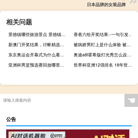
日本品牌的女装品牌
相关问题
景德镇哪些旅游景点 景德镇旅游攻略景点必去
香巷六给开奖结果--一句引发热议--V40.01.47
新澳门开奖结果，讨帐精选答案落实_传奇版786.450
被病娇男盯上是什么体验 被五个病娇大佬盯上了
东京奥运会开幕式为什么看不了 东京奥运会闭幕式表演
奥迪a8l霍希版灯光秀怎么设置 奥迪a8l霍希版车型解析
亚洲杯男篮预选赛回放哪里看 亚洲杯预选赛国篮大胜
世界杯亚洲12强排名 18年世界杯32强名单
☚
公告