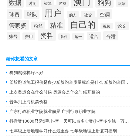
澳门
狗狗
数据
时间
智能
游戏
玩家
用户
球员
空调
球队
社交
的人
自己的
精准
管家婆
粉丝
论文
视频
资料
香港
适合
账号
费用
这一
软件
猜你想看的文章
狗狗爬楼梯好不好
塑胶跑道施工报价是多少塑胶跑道质量标准是什么 塑胶跑道国家最新标准
上次奥运会在什么时候 奥运会是什么时候开幕的
普洱到上海机票价格
广东行政职业学院就业前景 广州行政职业学院
抖音赞10000只需5毛 抖音一天可以点多少赞(抖音多少钱一万赞)
七年级上册地理学好什么最重要 七年级地理上册复习提纲