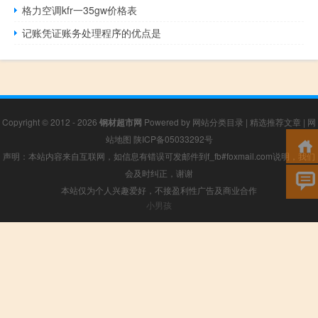
格力空调kfr一35gw价格表
记账凭证账务处理程序的优点是
Copyright © 2012 - 2026
钢材超市网
Powered by
网站分类目录
|
精选推荐文章
|
网
站地图
陕ICP备05033292号
声明：本站内容来自互联网，如信息有错误可发邮件到f_fb#foxmail.com说明，我们
会及时纠正，谢谢
本站仅为个人兴趣爱好，不接盈利性广告及商业合作
小男孩