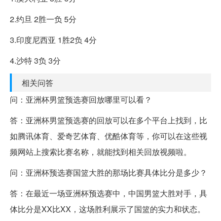
2.约旦 2胜一负 5分
3.印度尼西亚 1胜2负 4分
4.沙特 3负 3分
相关问答
问：亚洲杯男篮预选赛回放哪里可以看？
答：亚洲杯男篮预选赛的回放可以在多个平台上找到，比
如腾讯体育、爱奇艺体育、优酷体育等，你可以在这些视
频网站上搜索比赛名称，就能找到相关回放视频啦。
问：亚洲杯预选赛国篮大胜的那场比赛具体比分是多少？
答：在最近一场亚洲杯预选赛中，中国男篮大胜对手，具
体比分是XX比XX，这场胜利展示了国篮的实力和状态。