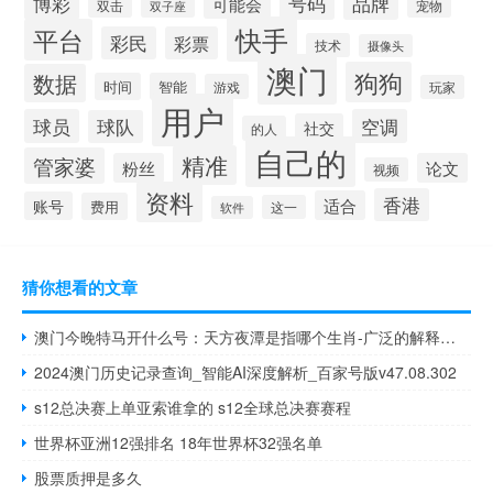
博彩
品牌
号码
可能会
双击
宠物
双子座
快手
平台
彩民
彩票
技术
摄像头
澳门
狗狗
数据
时间
智能
游戏
玩家
用户
球员
空调
球队
社交
的人
自己的
精准
管家婆
粉丝
论文
视频
资料
香港
适合
账号
费用
这一
软件
猜你想看的文章
澳门今晚特马开什么号：天方夜潭是指哪个生肖-广泛的解释落实-2824.3D.A742
2024澳门历史记录查询_智能AI深度解析_百家号版v47.08.302
s12总决赛上单亚索谁拿的 s12全球总决赛赛程
世界杯亚洲12强排名 18年世界杯32强名单
股票质押是多久