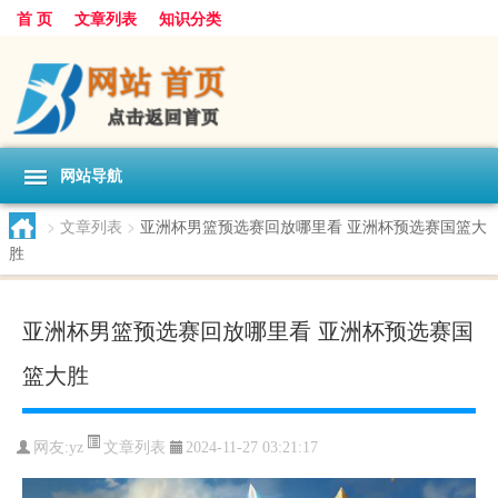
首 页
文章列表
知识分类
网站导航
>
文章列表
>
亚洲杯男篮预选赛回放哪里看 亚洲杯预选赛国篮大
胜
亚洲杯男篮预选赛回放哪里看 亚洲杯预选赛国
篮大胜
文章列表
网友:
yz
2024-11-27 03:21:17