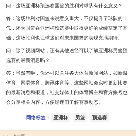
问：这场亚洲杯预选赛国篮的胜利对球队有什么意义？
答：这场胜利对国篮来说意义重大，不仅提升了球队的士
气，还为国篮在亚洲杯预选赛中取得更好的成绩奠定了基
础，这场胜利也让球迷们对未来国篮的表现充满期待。
问：除了视频网站，还有其他途径可以了解亚洲杯男篮预
选赛的最新消息吗？
答：当然有啦，你还可以关注各大体育新闻网站，如新浪
体育、网易体育、腾讯体育等，这些网站会实时更新比赛
的最新消息和报道，社交媒体上的体育博主和官方账号也
会分享相关内容，方便球迷们了解赛事动态。
网络标签：
亚洲杯
男篮
预选赛
上一篇