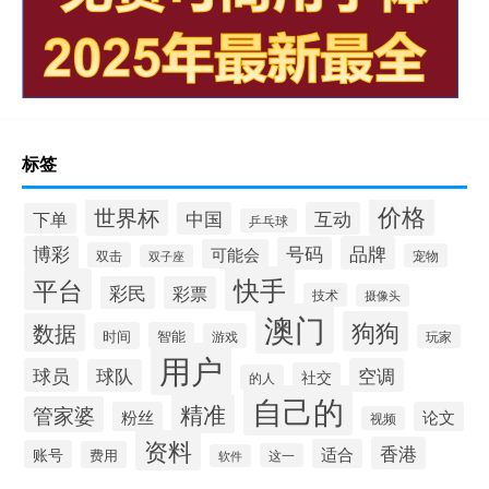
标签
价格
世界杯
中国
互动
下单
乒乓球
博彩
品牌
号码
可能会
双击
宠物
双子座
快手
平台
彩民
彩票
技术
摄像头
澳门
狗狗
数据
时间
智能
游戏
玩家
用户
球员
空调
球队
社交
的人
自己的
精准
管家婆
粉丝
论文
视频
资料
香港
适合
账号
费用
这一
软件