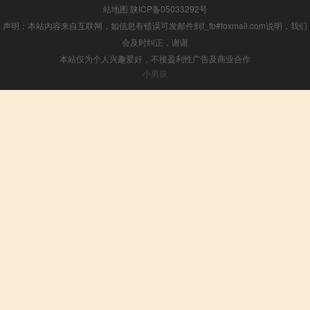
站地图
陕ICP备05033292号
声明：本站内容来自互联网，如信息有错误可发邮件到f_fb#foxmail.com说明，我们
会及时纠正，谢谢
本站仅为个人兴趣爱好，不接盈利性广告及商业合作
小男孩