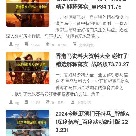
精选解释落实_WP84.11.76
一、香港赛马会一肖中特的精准预测 香
港赛马会一肖中特的精准预测，一直以
来都是赛马爱好者们关注的焦点。通过
深入分析历史数据、马匹状态、骑师表现以及赛...
xg
11-26
0
130
文章列表
香港马资料大资料大全,碰钉子
精选解释落实_战略版73.73.27
一、香港马资料大全：全面解析赛马信
息 香港马资料大全：全面解析赛马信息
香港赛马作为全球知名的体育赛事之
一，吸引了无数赛马爱好者和投资者的关注。为了...
xg
11-26
0
51
文章列表
2024今晚新澳门开特马_智能A
I深度解析_百度移动统计版.22
3.231