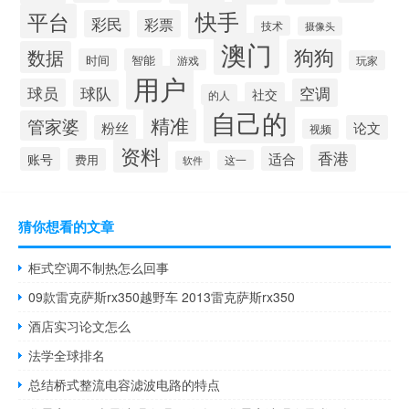
快手
平台
彩民
彩票
技术
摄像头
澳门
狗狗
数据
时间
智能
游戏
玩家
用户
球员
空调
球队
社交
的人
自己的
精准
管家婆
粉丝
论文
视频
资料
香港
适合
账号
费用
这一
软件
猜你想看的文章
柜式空调不制热怎么回事
09款雷克萨斯rx350越野车 2013雷克萨斯rx350
酒店实习论文怎么
法学全球排名
总结桥式整流电容滤波电路的特点