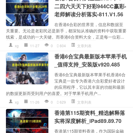
二四六天天下好彩944CC赢彩-
老师解读分析落实-811.V1.56
在香港6合彩的世界里，信息和数据至
关重要。无论是老彩民还是新手，都深知从准确的资料中获取重要
线索，是成功的一大关键。而香港6合资料大全，正是每一位彩...
xg
11-27
0
604
文章列表
香港6合宝典最新版本苹果手机
_值得支持_安装版v920.485
香港6合宝典最新版本苹果手机香港6合
宝典是一款专为香港六合彩爱好者设计
的应用程序，它以其丰富的功能和最新
的数据更新而受到用户的喜爱。对于苹果手机用户...
xg
11-26
0
629
文章列表
香港第115期资料_精选解释落
实将深度解析_iPad89.89.70
香港第115期资料香港，作为国际金融