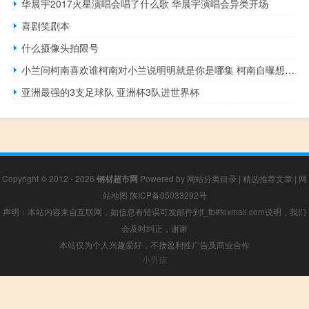
华晨宇2017火星演唱会唱了什么歌 华晨宇演唱会异类开场
喜剧笑剧本
什么摄像头拍限号
小兰问柯南喜欢谁柯南对小兰说明明就是你是哪集 柯南自曝想娶小兰
亚洲最强的3支足球队 亚洲杯3队进世界杯
Copyright © 2012 - 2026
钢材超市网
Powered by
网站分类目录
|
精选推荐文章
|
网
站地图
陕ICP备05033292号
声明：本站内容来自互联网，如信息有错误可发邮件到f_fb#foxmail.com说明，我们
会及时纠正，谢谢
本站仅为个人兴趣爱好，不接盈利性广告及商业合作
小男孩