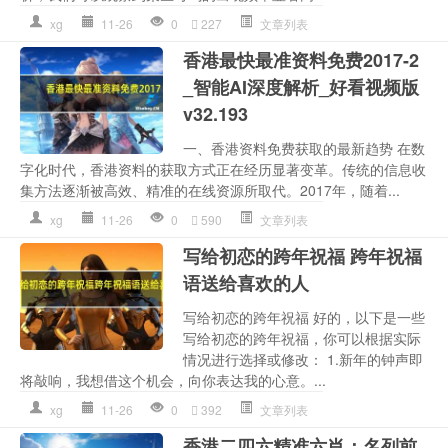
xg
11-26
0
227
文章列表
香港最快最准资料免费2017-2
_智能AI深度解析_好看视频版
v32.193
一、香港资料免费获取的最新趋势 在数
字化时代，香港资料的获取方式正在经历显著变革。传统的信息收
集方法逐渐被高效、精准的在线资源所取代。2017年，随着...
xg
11-26
0
590
文章列表
写给初恋的跨年祝福 跨年祝福
语送给喜欢的人
写给初恋的跨年祝福 好的，以下是一些
写给初恋的跨年祝福，你可以根据实际
情况进行选择或修改： 1.新年的钟声即
将敲响，我想借这个机会，向你表达我的心意。...
xg
11-26
0
392
文章列表
香港二四六精准六肖：名列前