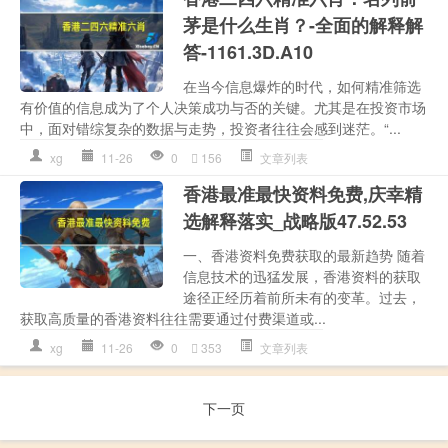
茅是什么生肖？-全面的解释解
答-1161.3D.A10
在当今信息爆炸的时代，如何精准筛选
有价值的信息成为了个人决策成功与否的关键。尤其是在投资市场
中，面对错综复杂的数据与走势，投资者往往会感到迷茫。“...
xg
11-26
0
156
文章列表
香港最准最快资料免费,庆幸精
选解释落实_战略版47.52.53
一、香港资料免费获取的最新趋势 随着
信息技术的迅猛发展，香港资料的获取
途径正经历着前所未有的变革。过去，
获取高质量的香港资料往往需要通过付费渠道或...
xg
11-26
0
353
文章列表
下一页