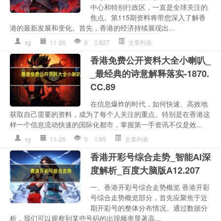
中心和特别行政区，一直是全球关注的
焦点。第115期资料将带您深入了解香
港的最新发展和变化。首先，香港的经济持续展现出...
xg
11-26
0
827
文章列表
香港免费公开资料大全小喇叭_
_最经典的诗意解释落实-1870.
CC.89
在信息爆炸的时代，如何快速、高效地
获取自己需要的资料，成为了每个人关注的重点。特别是在香港这
样一个信息流动快速的国际化都市，掌握第一手资讯不仅是效...
xg
11-26
0
85
文章列表
香港开彩号综合走势_智能AI深
度解析_百度大脑版A12.207
一、香港开彩号综合走势概览 香港开彩
号综合走势概览部分，首先应聚焦于近
期开彩号的整体分布情况。通过数据分
析，我们可以观察到某些号码的出现频率显著高...