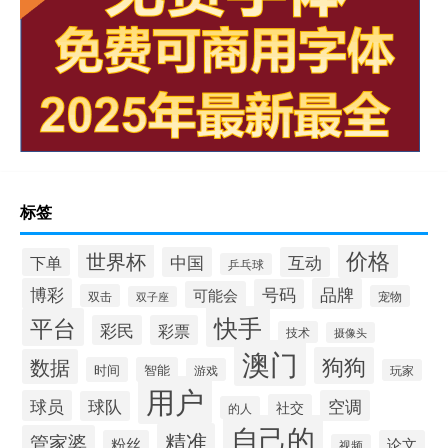
标签
价格
世界杯
中国
互动
下单
乒乓球
博彩
品牌
号码
可能会
双击
宠物
双子座
快手
平台
彩民
彩票
技术
摄像头
澳门
狗狗
数据
时间
智能
游戏
玩家
用户
球员
空调
球队
社交
的人
自己的
精准
管家婆
粉丝
论文
视频