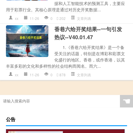
据和人工智能技术的预测工具，主要应
用于彩票行业。其核心原理是通过对历史开奖数据...
xx
11-26
0
202
文章列表
香巷六给开奖结果--一句引发
热议--V40.01.47
1.《香巷六给开奖结果》是一个备
受关注的话题，特别是在博彩和彩票文
化盛行的地区。香巷，或作香港，以其
丰富多彩的文化和多样性的社会结构而闻名。而六...
xx
11-26
0
878
文章列表
☚
公告