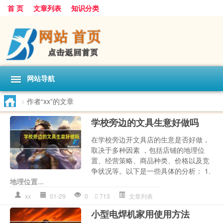
首 页
文章列表
知识分类
网站导航
>
作者“xx”的文章
学校旁边的文具生意好做吗
在学校旁边开文具店的生意是否好做，
取决于多种因素 ，包括店铺的地理位
置、经营策略、商品种类、价格以及竞
争状况等。以下是一些具体的分析： 1.
地理位置...
xx
01-29
0
713
文章列表
小型电焊机家用使用方法