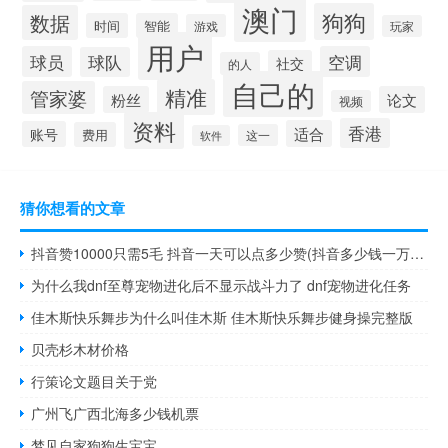
澳门
狗狗
数据
时间
智能
游戏
玩家
用户
球员
空调
球队
社交
的人
自己的
精准
管家婆
粉丝
论文
视频
资料
香港
适合
账号
费用
这一
软件
猜你想看的文章
抖音赞10000只需5毛 抖音一天可以点多少赞(抖音多少钱一万赞)
为什么我dnf至尊宠物进化后不显示战斗力了 dnf宠物进化任务
佳木斯快乐舞步为什么叫佳木斯 佳木斯快乐舞步健身操完整版
贝壳杉木材价格
行策论文题目关于党
广州飞广西北海多少钱机票
梦见自家狗狗生宝宝