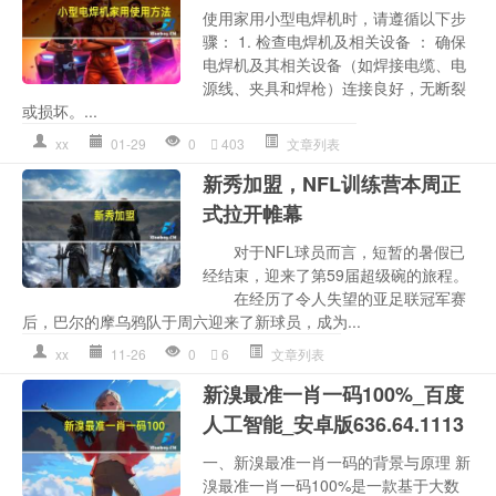
使用家用小型电焊机时，请遵循以下步
骤： 1. 检查电焊机及相关设备 ： 确保
电焊机及其相关设备（如焊接电缆、电
源线、夹具和焊枪）连接良好，无断裂
或损坏。...
xx
01-29
0
403
文章列表
新秀加盟，NFL训练营本周正
式拉开帷幕
对于NFL球员而言，短暂的暑假已
经结束，迎来了第59届超级碗的旅程。
在经历了令人失望的亚足联冠军赛
后，巴尔的摩乌鸦队于周六迎来了新球员，成为...
xx
11-26
0
6
文章列表
新溴最准一肖一码100%_百度
人工智能_安卓版636.64.1113
一、新溴最准一肖一码的背景与原理 新
溴最准一肖一码100%是一款基于大数