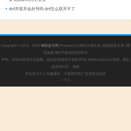
dnf开双开会封号吗 dnf怎么双开不了
Copyright © 2012 - 2026
钢材超市网
Powered by
网站分类目录
|
精选推荐文章
|
网
站地图
陕ICP备05033292号
声明：本站内容来自互联网，如信息有错误可发邮件到f_fb#foxmail.com说明，我们
会及时纠正，谢谢
本站仅为个人兴趣爱好，不接盈利性广告及商业合作
小男孩