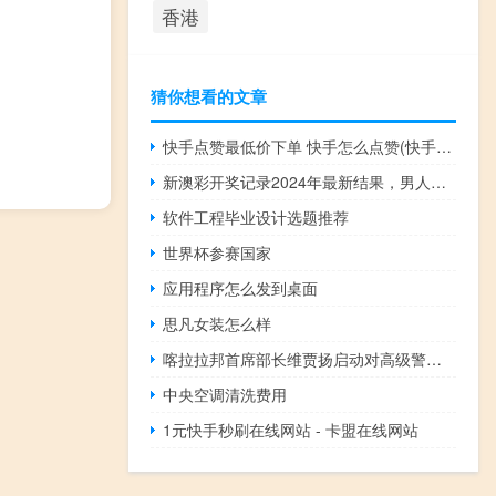
香港
猜你想看的文章
快手点赞最低价下单 快手怎么点赞(快手点赞怎么一键到最低)
新澳彩开奖记录2024年最新结果，男人精选答案落实_GZ5.799
软件工程毕业设计选题推荐
世界杯参赛国家
应用程序怎么发到桌面
思凡女装怎么样
喀拉拉邦首席部长维贾扬启动对高级警察指控的调查
中央空调清洗费用
1元快手秒刷在线网站 - 卡盟在线网站