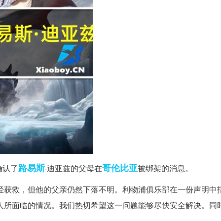
路易斯
哥伦比亚
确认了
·迪亚兹的父母在
被绑架的消息。
获救，但他的父亲仍然下落不明。利物浦俱乐部在一份声明中指
人所面临的情况。我们热切希望这一问题能够尽快安全解决。同