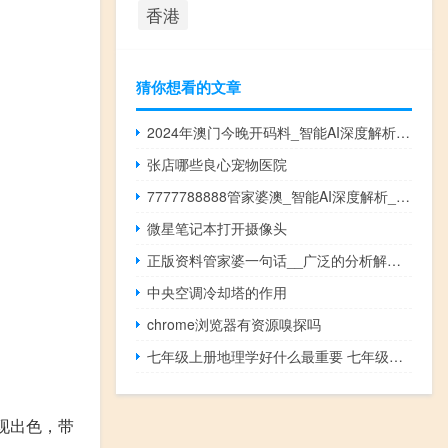
香港
猜你想看的文章
2024年澳门今晚开码料_智能AI深度解析_文心一言5G.223.198
张店哪些良心宠物医院
7777788888管家婆澳_智能AI深度解析_爱采购版v47.08.762
微星笔记本打开摄像头
正版资料管家婆一句话__广泛的分析解答-1555.3D.A404
中央空调冷却塔的作用
chrome浏览器有资源嗅探吗
七年级上册地理学好什么最重要 七年级地理上册复习提纲
现出色，带