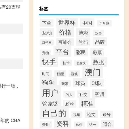
有20支球
标签
世界杯
中国
下单
乒乓球
价格
博彩
互动
双击
品牌
号码
可能会
双子座
平台
彩民
彩票
宠物
快手
数据
技术
摄像头
澳门
时间
智能
游戏
狗狗
球员
球队
玩家
进行一场，
用户
空调
社交
的人
精准
管家婆
粉丝
自己的
论文
账号
视频
的 CBA
资料
适合
费用
这一
软件