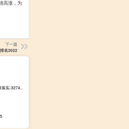
情高涨，为
下一篇
排名2022
澳门最准最快的免费的：降龙伏虎是哪个生肖-最佳精选解释落实-3274.DHA.158
5