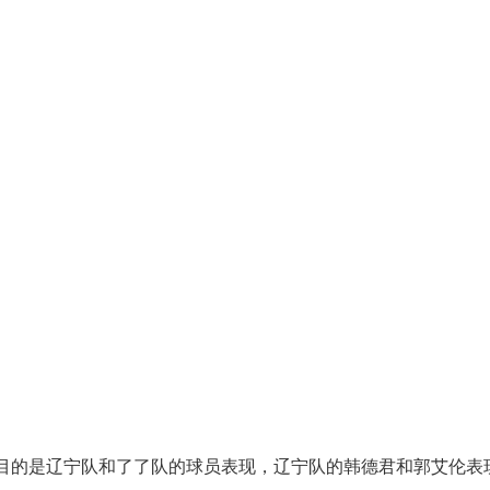
人注目的是辽宁队和了了队的球员表现，辽宁队的韩德君和郭艾伦表