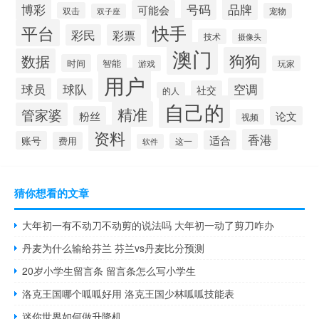
博彩
品牌
号码
可能会
双击
宠物
双子座
快手
平台
彩民
彩票
技术
摄像头
澳门
狗狗
数据
时间
智能
游戏
玩家
用户
球员
空调
球队
社交
的人
自己的
精准
管家婆
粉丝
论文
视频
资料
香港
适合
账号
费用
这一
软件
猜你想看的文章
大年初一有不动刀不动剪的说法吗 大年初一动了剪刀咋办
丹麦为什么输给芬兰 芬兰vs丹麦比分预测
20岁小学生留言条 留言条怎么写小学生
洛克王国哪个呱呱好用 洛克王国少林呱呱技能表
迷你世界如何做升降机