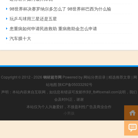
98世界杯决赛罗纳尔多怎么了 98世界杯巴西为什么输
玩乒乓球用三星还是五星
患重病如何申请民政救助 重病救助金怎么申请
汽车膜十大
Copyright © 2012 - 2026
钢材超市网
Powered by
网站分类目录
|
精选推荐文章
|
网
站地图
陕ICP备05033292号
声明：本站内容来自互联网，如信息有错误可发邮件到f_fb#foxmail.com说明，我们
会及时纠正，谢谢
本站仅为个人兴趣爱好，不接盈利性广告及商业合作
小男孩