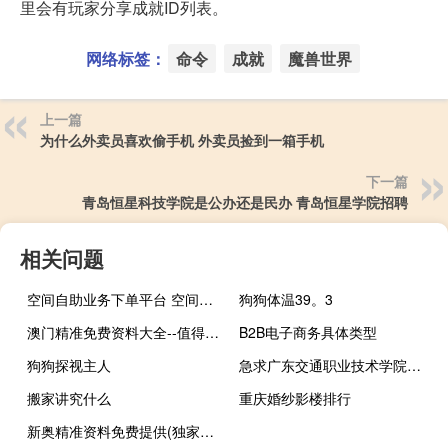
里会有玩家分享成就ID列表。
网络标签：
命令
成就
魔兽世界
上一篇
为什么外卖员喜欢偷手机 外卖员捡到一箱手机
下一篇
青岛恒星科技学院是公办还是民办 青岛恒星学院招聘
相关问题
空间自助业务下单平台 空间自助下单业务(空间业务在线下单全网最低价)
狗狗体温39。3
澳门精准免费资料大全--值得支持--3DM81.13.65
B2B电子商务具体类型
狗狗探视主人
急求广东交通职业技术学院各专业代码 广东交通职业技术学院
搬家讲究什么
重庆婚纱影楼排行
新奥精准资料免费提供(独家猛料),黏稠精选解释落实_网页版62.77.12