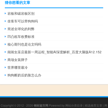
猜你想看的文章
岩板和碳岩板区别
坐客车可以带狗狗吗
简述全球化的利弊
凹凸租车收费标准
核心期刊也是论文吗吗
闹闹女巫店最新一周运程_智能AI深度解析_百度大脑版A12.152
商场女装牌子
世界哪里最冷
狗狗断奶后奶胀怎么办
Copyright © 2012 - 2026
钢材超市网
Powered by
网站分类目录
|
精选推荐文章
|
网