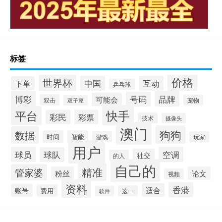
标签
价格
世界杯
中国
互动
下单
乒乓球
博彩
品牌
号码
可能会
双击
宠物
双子座
快手
平台
彩民
彩票
技术
摄像头
澳门
狗狗
数据
时间
智能
游戏
玩家
用户
球员
空调
球队
社交
的人
自己的
精准
管家婆
粉丝
论文
视频
资料
香港
适合
账号
费用
这一
软件