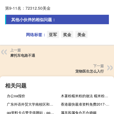
第9-11名：72312.50美金
其他小伙伴的相似问题：
网络标签：
亚军
奖金
美金
上一篇
摩托车电路不通
下一篇
宠物医生怎么入行
相关问题
办公oa报价
木薯粉糯米粉的做法 糯米粉的做法大全点心
广东外语外贸大学南校区和北校区的专业分别有哪些 广东外语外贸大学北校区
香港最快最准资料免费2017-2_智能AI深度解析_好看视频版v32.193
qq资料卡点赞充值网站 - qq扩列互赞群,快手一元刷1000双击软件
属羊和属兔合不合婚姻