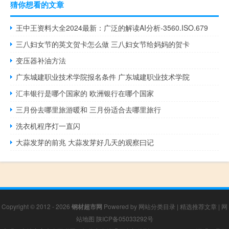
猜你想看的文章
王中王资料大全2024最新：广泛的解读AI分析-3560.ISO.679
三八妇女节的英文贺卡怎么做 三八妇女节给妈妈的贺卡
变压器补油方法
广东城建职业技术学院报名条件 广东城建职业技术学院
汇丰银行是哪个国家的 欧洲银行在哪个国家
三月份去哪里旅游暖和 三月份适合去哪里旅行
洗衣机程序灯一直闪
大蒜发芽的前兆 大蒜发芽好几天的观察曰记
Copyright © 2012 - 2026
钢材超市网
Powered by
网站分类目录
|
精选推荐文章
|
网
站地图
陕ICP备05033292号