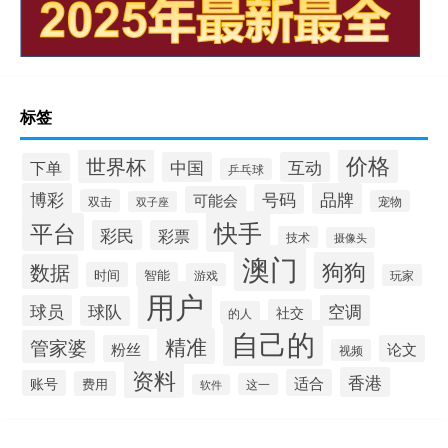
标签
价格
世界杯
中国
互动
下单
乒乓球
博彩
品牌
号码
可能会
双击
宠物
双子座
快手
平台
彩民
彩票
技术
摄像头
澳门
狗狗
数据
时间
智能
游戏
玩家
用户
球员
空调
球队
社交
的人
自己的
精准
管家婆
粉丝
论文
视频
资料
香港
适合
账号
费用
这一
软件