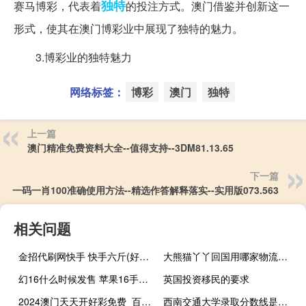
独特
赛马博彩，代表着
的投注方式。澳门借鉴并创新这一
形式，使其在澳门博彩业中展现了独特的魅力。
3.博彩业的独特魅力
网络标签：
博彩
澳门
独特
上一篇
澳门精准免费资料大全--值得支持--3DM81.13.65
下一篇
一码一肖100准确使用方法--精选作答解释落实--实用版073.563
相关问题
金招代刷网快手 快手六斤(好点代刷网快手)
大熊猫丫丫回国用哪家物流公司 大熊猫丫丫回国时间线
幻16什么时候发售 苹果16手机什么时候上市
英国投资移民的要求
2024澳门天天开好彩免费_百度人工智能_安卓版636.64.655
西南交通大学录取分数线是多少 西南师范大学分数线