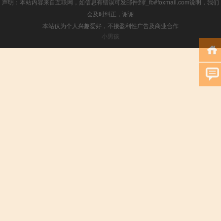
声明：本站内容来自互联网，如信息有错误可发邮件到f_fb#foxmail.com说明，我们
会及时纠正，谢谢
本站仅为个人兴趣爱好，不接盈利性广告及商业合作
小男孩