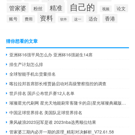
自己的
精准
管家婆
粉丝
论文
视频
资料
香港
适合
账号
费用
这一
软件
猜你想看的文章
亚洲杯16强平局怎么办 亚洲杯16强诞生14席
排生产计划怎么排
全球智能手机出货量排名
喀拉拉邦首席部长维贾扬启动对高级警察指控的调查
世乒排名 国乒公布世乒赛12人名单
璀璨星光代刷网 星光天地能刷常客隆卡的店(星光璀璨典藏版与普通版有什么区别)
中国足球世界排名 美国队足球世界排名
乘风破浪2023冠军是谁 2023nba选秀顺位结果
管家婆三期内必开一期的原理_精彩对决解析_V72.61.58