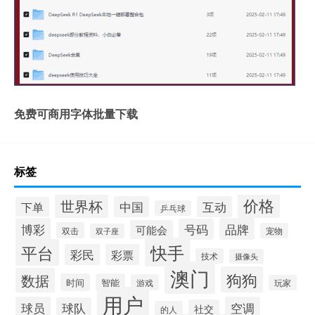
免费可商用字体批量下载
标签
价格
世界杯
中国
互动
下单
乒乓球
博彩
品牌
号码
可能会
双击
宠物
双子座
快手
平台
彩民
彩票
技术
摄像头
澳门
狗狗
数据
时间
智能
游戏
玩家
用户
球员
空调
球队
社交
的人